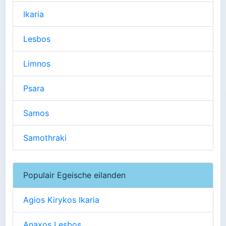
Ikaria
Lesbos
Limnos
Psara
Samos
Samothraki
Populair Egeische eilanden
Agios Kirykos Ikaria
Anaxos Lesbos