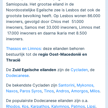
Samiopoula. Het grootse eiland in de
Noordoostelijke Egeïsche zee is Lesbos dat ook de
grootste bevolking heeft. Op Lesbos wonen 86.000
inwoners, gevolgd door Chios met 51.000
inwoners, Samos met 33.000 inwoners, Limnos met
17.000 inwoners en daarna Ikaria met 8.500
inwoners.
Thassos en Limnos:
deze eilanden behoren
bestuurlijk tot de
regio Oost-Macedonië en
Thracië
De
Zuid Egeïsche eilanden
zijn de
Cycladen
, de
Dodecanese
.
De bekendste Cycladen zijn
Santorini
,
Mykonos,
Naxos
,
Paros
Syros
,
Tinos
,
Andros
,
Amorgos
,
Milos
.
De populairste Dodecanese eilanden zijn o.a.
Rhodos,
Kos
,
Karpathos
,
Kalymnos
,
Patmos
,
Lipsi
,