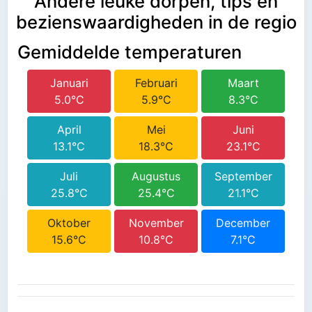
Andere leuke dorpen, tips en
bezienswaardigheden in de regio
Gemiddelde temperaturen
Januari
Februari
Maart
5.0°C
5.9°C
8.3°C
April
Mei
Juni
13.1°C
18.3°C
23.1°C
Juli
Augustus
September
25.8°C
25.4°C
21.1°C
Oktober
November
December
15.6°C
10.8°C
7.1°C