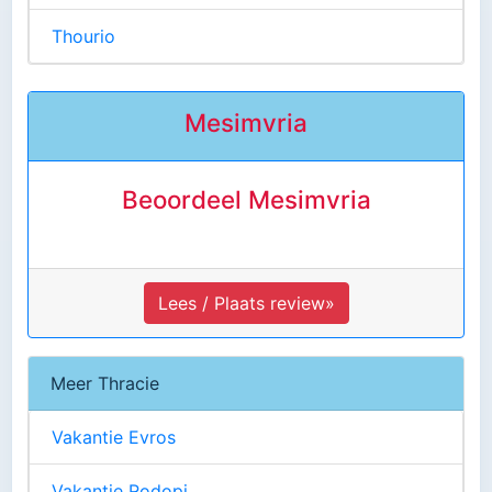
Thourio
Mesimvria
Beoordeel Mesimvria
Lees / Plaats review»
Meer Thracie
Vakantie Evros
Vakantie Rodopi