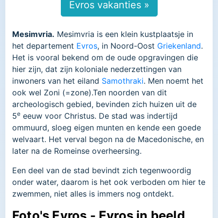
Evros vakanties »
Mesimvria.
Mesimvria is een klein kustplaatsje in
het departement
Evros
, in Noord-Oost
Griekenland
.
Het is vooral bekend om de oude opgravingen die
hier zijn, dat zijn koloniale nederzettingen van
inwoners van het eiland
Samothraki
. Men noemt het
ook wel Zoni (=zone).Ten noorden van dit
archeologisch gebied, bevinden zich huizen uit de
e
5
eeuw voor Christus. De stad was indertijd
ommuurd, sloeg eigen munten en kende een goede
welvaart. Het verval begon na de Macedonische, en
later na de Romeinse overheersing.
Een deel van de stad bevindt zich tegenwoordig
onder water, daarom is het ook verboden om hier te
zwemmen, niet alles is immers nog ontdekt.
Foto's Evros - Evros in beeld