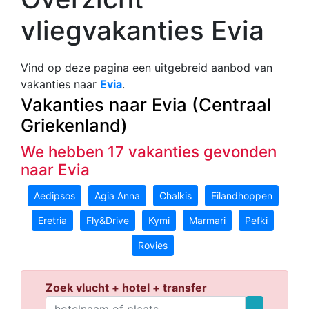
vliegvakanties Evia
Vind op deze pagina een uitgebreid aanbod van
vakanties naar
Evia
.
Vakanties naar Evia (Centraal
Griekenland)
We hebben 17 vakanties gevonden
naar Evia
Aedipsos
Agia Anna
Chalkis
Eilandhoppen
Eretria
Fly&Drive
Kymi
Marmari
Pefki
Rovies
Zoek vlucht + hotel + transfer