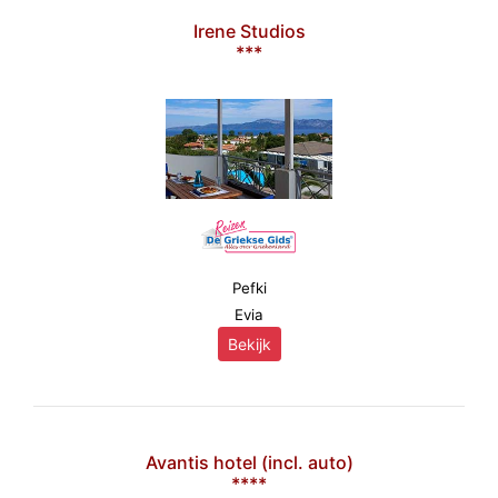
Irene Studios
***
Pefki
Evia
Bekijk
Avantis hotel (incl. auto)
****