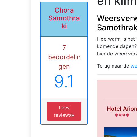
en kli
Chora
Weersverw
Samothra
ki
Samothrak
Hoe warm is het
komende dagen? H
7
hier de weersve
beoordelin
gen
Terug naar de
we
9.1
Lees
Hotel Ario
****
reviews»