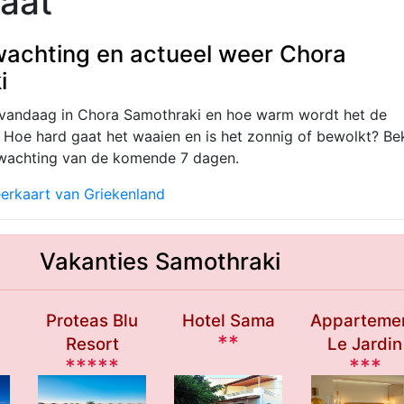
maat
achting en actueel weer Chora
i
 vandaag in Chora Samothraki en hoe warm wordt het de
oe hard gaat het waaien en is het zonnig of bewolkt? Bek
rwachting van de komende 7 dagen.
erkaart van Griekenland
Vakanties Samothraki
n
Proteas Blu
Hotel Sama
Apparteme
**
Resort
Le Jardin
*****
***