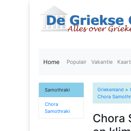
Home
Populair
Vakantie
Kaart
Griekenland
>
Samothraki
Chora Samothr
Chora
Samothraki
Chora 