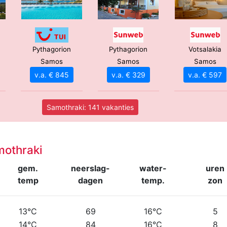
Pythagorion
Pythagorion
Votsalakia
Samos
Samos
Samos
v.a. € 845
v.a. € 329
v.a. € 597
Samothraki: 141 vakanties
mothraki
gem.
neerslag-
water-
uren
temp
dagen
temp.
zon
13°C
69
16°C
5
14°C
84
16°C
8