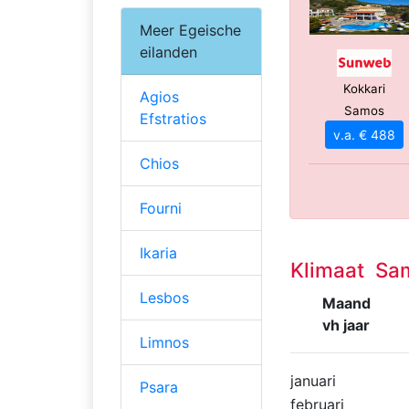
Meer Egeische
eilanden
Kokkari
Agios
Samos
Efstratios
v.a. € 488
Chios
Fourni
Ikaria
Klimaat Sa
Lesbos
Maand
vh jaar
Limnos
januari
Psara
februari