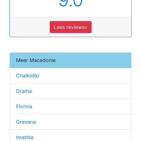
Lees reviews»
Meer Macedonie
Chalkidiki
Drama
Florina
Grevena
Imathia