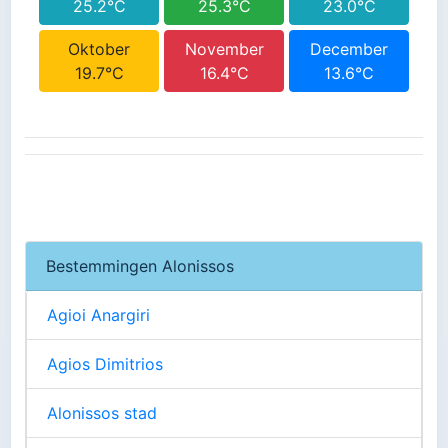
25.2°C
25.3°C
23.0°C
Oktober
November
December
19.7°C
16.4°C
13.6°C
Bestemmingen Alonissos
Agioi Anargiri
Agios Dimitrios
Alonissos stad