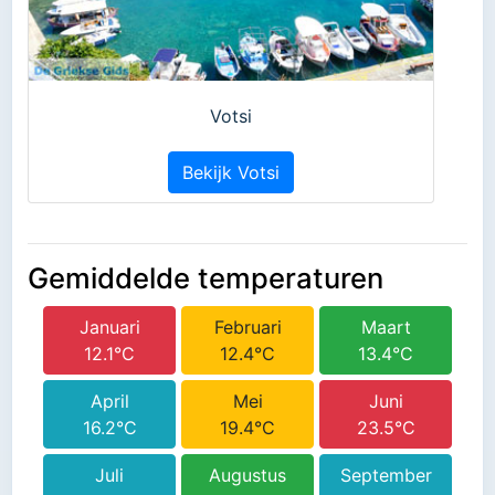
Votsi
Bekijk Votsi
Gemiddelde temperaturen
Januari
Februari
Maart
12.1°C
12.4°C
13.4°C
April
Mei
Juni
16.2°C
19.4°C
23.5°C
Juli
Augustus
September