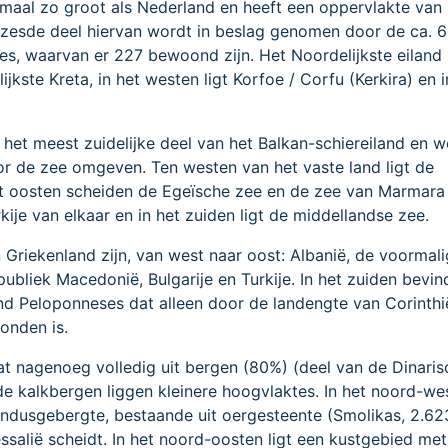
rmaal zo groot als Nederland en heeft een oppervlakte van
zesde deel hiervan wordt in beslag genomen door de ca. 
jes, waarvan er 227 bewoond zijn. Het Noordelijkste eiland 
ijkste Kreta, in het westen ligt Korfoe / Corfu (Kerkira) en i
het meest zuidelijke deel van het Balkan-schiereiland en w
or de zee omgeven. Ten westen van het vaste land ligt de
het oosten scheiden de Egeïsche zee en de zee van Marmara
kije van elkaar en in het zuiden ligt de middellandse zee.
Griekenland zijn, van west naar oost: Albanië, de voormali
ubliek Macedonië, Bulgarije en Turkije. In het zuiden bevin
and Peloponneses dat alleen door de landengte van Corinth
onden is.
at nagenoeg volledig uit bergen (80%) (deel van de Dinaris
de kalkbergen liggen kleinere hoogvlaktes. In het noord-we
indusgebergte, bestaande uit oergesteente (Smolikas, 2.62
ssalië scheidt. In het noord-oosten ligt een kustgebied me