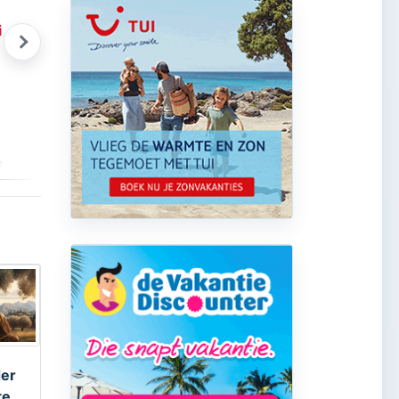
iekse Gids Glossy 18
Griekse honing
Zomer
Bekijk product
Bekijk product
der
te