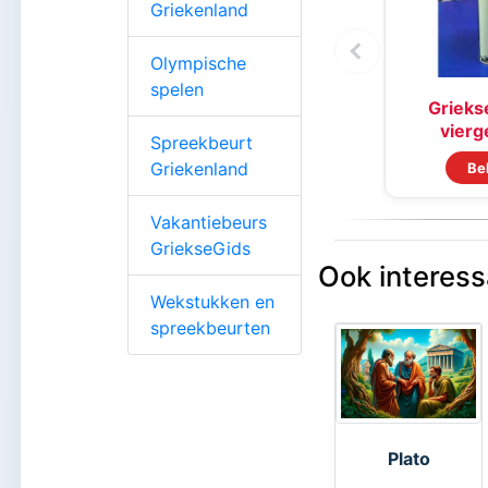
Griekenland
Olympische
spelen
Griekse
vierge
Spreekbeurt
Griekenland
Be
Vakantiebeurs
GriekseGids
Ook interess
Wekstukken en
spreekbeurten
Plato