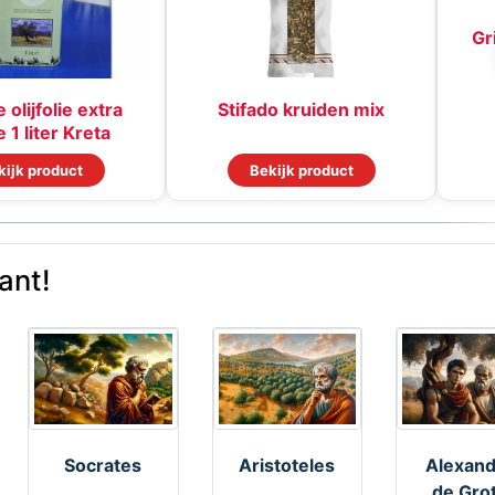
Gr
 olijfolie extra
Stifado kruiden mix
 1 liter Kreta
kijk product
Bekijk product
ant!
Socrates
Aristoteles
Alexan
de Gro