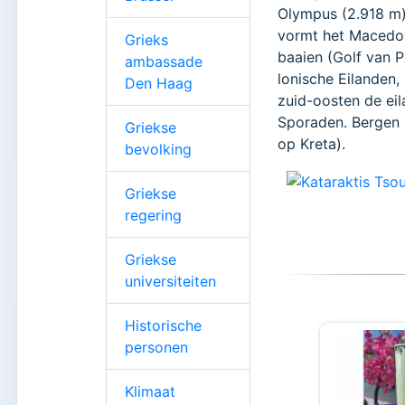
Olympus (2.918 m)
vormt het Macedon
Grieks
baaien (Golf van Pa
ambassade
lonische Eilanden, 
Den Haag
zuid-oosten de ei
Sporaden. Bergen i
Griekse
op Kreta).
bevolking
Griekse
regering
Griekse
universiteiten
Historische
personen
Klimaat