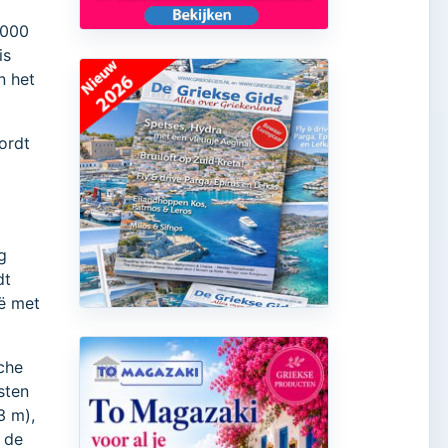
6000
is
n het
ordt
g
dt
ië met
che
sten
3 m),
t de