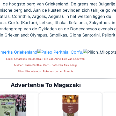
, de hoogste berg van Griekenland. De grens met Bulgarije
ische bergland. Aan de kusten bevinden zich talrijke golv
tras, Corinthië, Argolis, Aegina). In het westen liggen de
o.a. Corfu (Korfoe), Lefkas, Ithaka, Kefalonia, Zakynthos, in
landengroep van de Cykladen en de Dodecanesos evenals 
n Griekenland: Olympus, Smolikas, Giona Santorini, Psiloriti
Links: Kataraktis Tsoumerka. Foto van Anne-Lies van Leeuwen.
Midden:
Paleo Perithia, Corfu. Foto van
Alex König
.
Pilion Milopotamos. Foto van Jan en Francis.
Advertentie To Magazaki