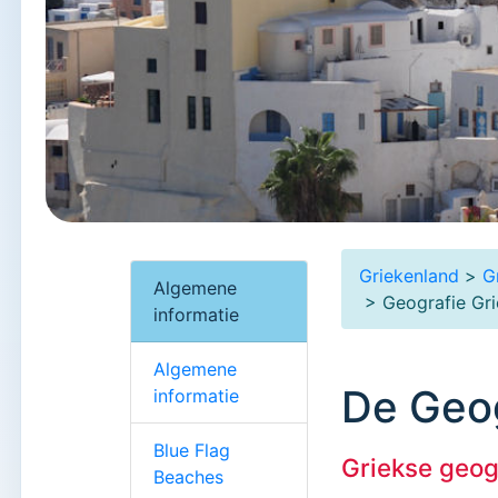
Griekenland
>
G
Algemene
> Geografie Gri
informatie
Algemene
De Geog
informatie
Blue Flag
Griekse geog
Beaches