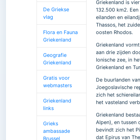
Griekenland is vie
De Griekse
132.500 km2. Een 
vlag
eilanden en eiland
Thassos, het zuidel
Flora en Fauna
oosten Rhodos.
Griekenland
Griekenland vormt 
aan drie zijden do
Geografie
Ionische zee, in 
Griekenland
Griekenland en Tur
Gratis voor
De buurlanden van 
webmasters
Joegoslavische rep
zich het schiereil
Griekenland
het vasteland verb
links
Griekenland besta
Alpen), en tussen 
Grieks
bevindt zich het P
ambassade
dat Epirus van The
Brussel