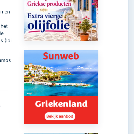
en en
 het
de
s (Idi