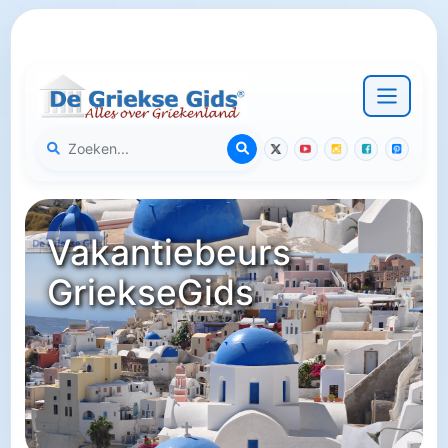
Vakantiebeurs
GriekseGids