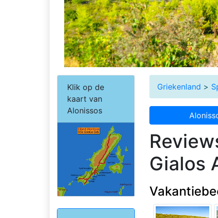
Griekenland
>
S
Klik op de
kaart van
Alonissos
Aloniss
Reviews
Gialos 
Vakantiebeo