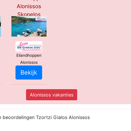
Alonissos
Skopelos
Skiathos
***
Eilandhoppen
Alonissos
Bekijk
Alonissos vakanties
n beoordelingen Tzortzi Gialos Alonissos