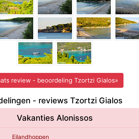
aats review - beoordeling Tzortzi Gialos»
elingen - reviews Tzortzi Gialos
Vakanties Alonissos
Eilandhoppen