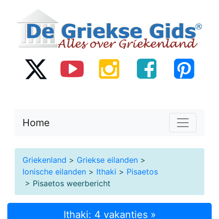
Home
Griekenland
>
Griekse eilanden
>
Ionische eilanden
>
Ithaki
>
Pisaetos
> Pisaetos weerbericht
Ithaki: 4 vakanties »