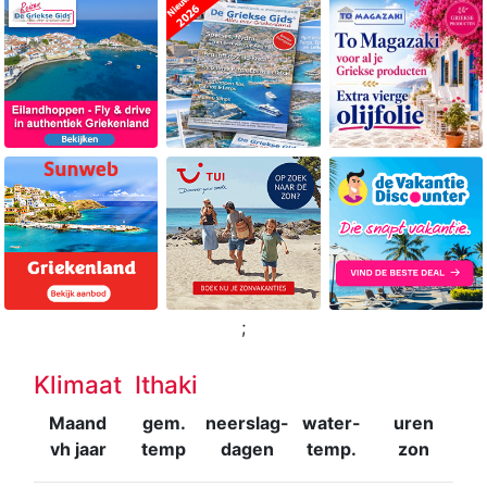
;
Klimaat Ithaki
Maand
gem.
neerslag-
water-
uren
vh jaar
temp
dagen
temp.
zon