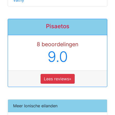
Vathy
Pisaetos
8 beoordelingen
9.0
Lees reviews»
Meer Ionische eilanden