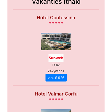
Vakanties Ithaki
Hotel Contessina
*****
Tsilivi
Zakynthos
v.a. € 926
Hotel Valmar Corfu
*****