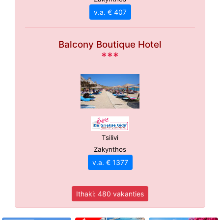
v.a. € 407
Balcony Boutique Hotel
***
Tsilivi
Zakynthos
v.a. € 1377
Ithaki: 480 vakanties