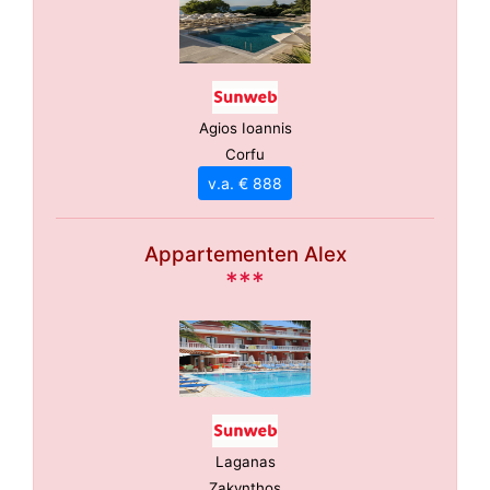
Agios Ioannis
Corfu
v.a. € 888
Appartementen Alex
***
Laganas
Zakynthos