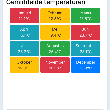
Gemiddelde temperaturen
Januari
Februari
Maart
12.1°C
12.3°C
13.5°C
April
Mei
Juni
16.1°C
19.4°C
23.7°C
Juli
Augustus
September
25.2°C
25.4°C
23.1°C
Oktober
November
December
19.8°C
16.5°C
13.4°C