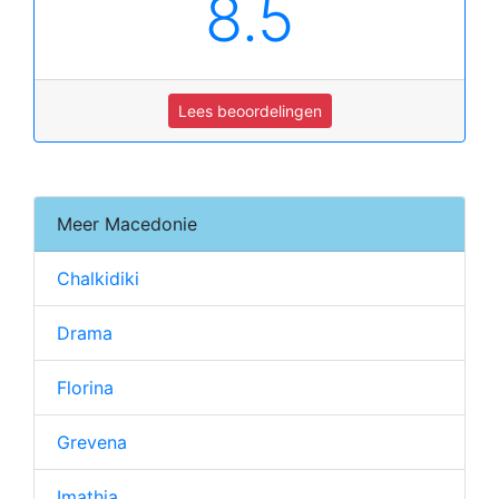
8.5
Lees beoordelingen
Meer Macedonie
Chalkidiki
Drama
Florina
Grevena
Imathia