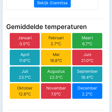
Bekijk Giannitsa
Gemiddelde temperaturen
Januari
Februari
Maart
0.5°C
2.7°C
6.7°C
April
Mei
Juni
11.6°C
16.8°C
21.0°C
Juli
Augustus
September
23.1°C
22.5°C
18.4°C
Oktober
November
December
12.6°C
7.0°C
2.2°C