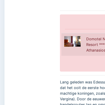
Domotel N
Resort ***
Athanasio
Lang geleden was Edessa
dat het ooit de eerste h
machtige koningen, zoals
Vergina). Door de eeuwe
handelsroutes lag en omr