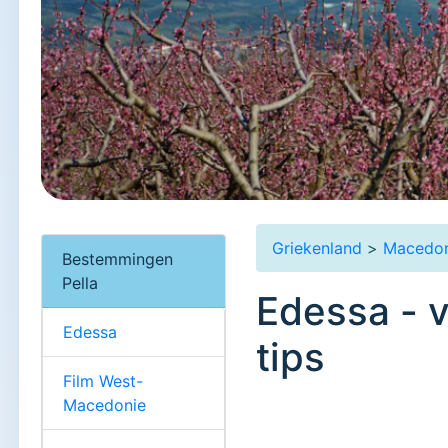
Griekenland
>
Macedon
Bestemmingen
Pella
Edessa - v
Edessa
tips
Film West-
Macedonie