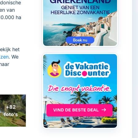
edonische
ven van
 10.000 ha
ekijk het
izen
. We
naar