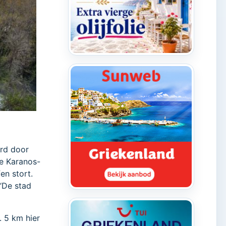
erd door
de Karanos-
en stort.
 “De stad
. 5 km hier