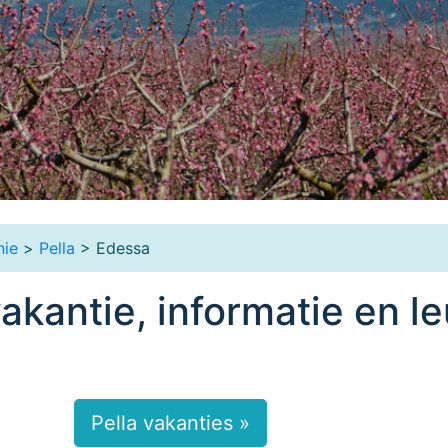
ie
>
Pella
> Edessa
akantie, informatie en l
Pella vakanties »