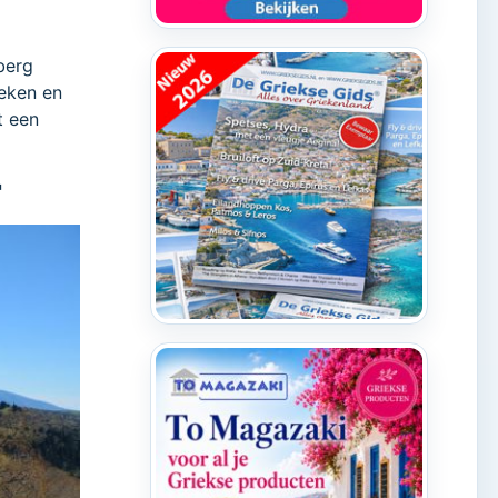
berg
beken en
t een
"