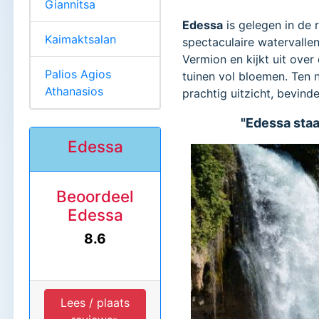
Giannitsa
Edessa
is gelegen in de
Kaimaktsalan
spectaculaire watervalle
Vermion en kijkt uit over
Palios Agios
tuinen vol bloemen. Ten 
Athanasios
prachtig uitzicht, bevin
"Edessa staa
Edessa
Beoordeel
Edessa
8.6
Lees / plaats