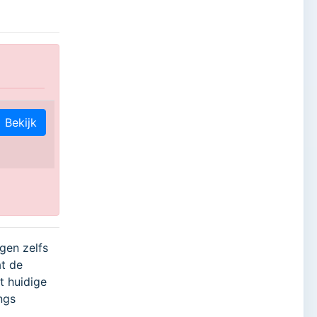
Bekijk
gen zelfs
at de
t huidige
ngs