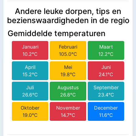
Andere leuke dorpen, tips en
bezienswaardigheden in de regio
Gemiddelde temperaturen
Januari
Februari
Maart
10.2°C
105.0°C
12.2°C
April
Mei
Juni
15.2°C
19.8°C
24.1°C
Juli
Augustus
September
26.6°C
26.8°C
23.4°C
Oktober
November
December
19.0°C
14.7°C
11.6°C