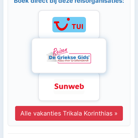
Boek direct bij deze reisorganisaties:
Alle vakanties Trikala Korinthias »