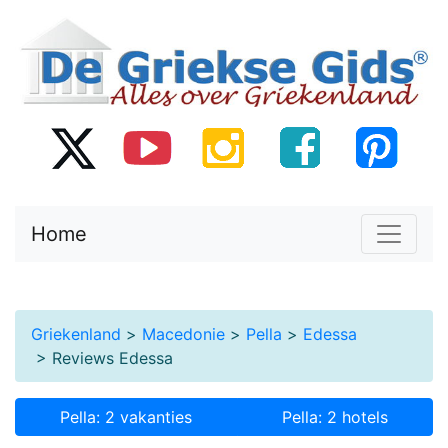
Home
Griekenland
>
Macedonie
>
Pella
>
Edessa
> Reviews Edessa
Pella: 2 vakanties
Pella: 2 hotels