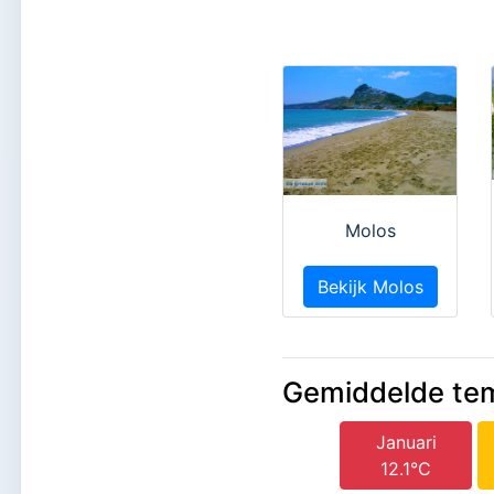
Molos
Bekijk Molos
Gemiddelde te
Januari
12.1°C