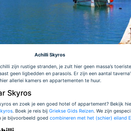
Achilli Skyros
illi zijn rustige stranden, je zult hier geen massa’s toerist
st geen ligbedden en parasols. Er zijn een aantal taverna’
 hier allerlei kamers en appartementen te huur.
ar Skyros
Skyros en zoek je een goed hotel of appartement? Bekijk hie
Skyros
. Boek je reis bij
Griekse Gids Reizen
. We zijn gespeci
n je bijvoorbeeld goed
combineren met het (schier) eiland 
hilli