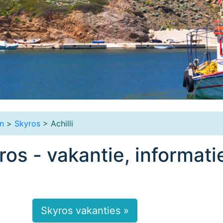
n
>
Skyros
> Achilli
yros - vakantie, informati
Skyros vakanties »