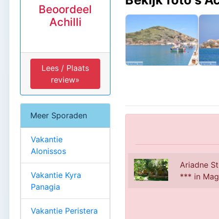
Beoordeel
Achilli
Lees / Plaats
review»
Meer Sporaden
Vakantie
Alonissos
Ariadne St
Vakantie Kyra
*** in Mag
Panagia
Vakantie Peristera