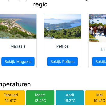
regio
Magazia
Pefkos
Li
Bekijk Magazia
Bekijk Pefkos
Bekijk
mperaturen
Februari
Maart
April
Mei
12.4°C
13.4°C
16.2°C
19.4°C