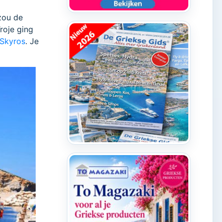
 zou de
roje ging
Skyros
. Je