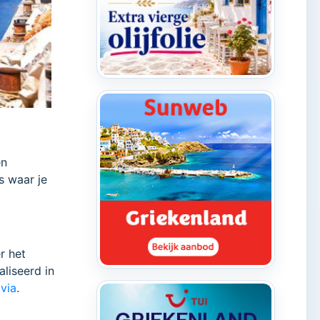
en
s waar je
r het
aliseerd in
Evia
.