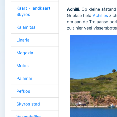
Kaart - landkaart
Achilli.
Op kleine afstand 
Skyros
Griekse held
Achilles
zich
om aan de Trojaanse oorl
Kalamitsa
zult hier veel vissersbot
Linaria
Magazia
Molos
Palamari
Pefkos
Skyros stad
Vakantiefilm