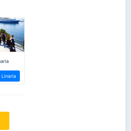
naria
 Linaria