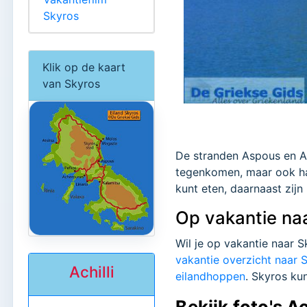
Skyros
Klik op de kaart
van Skyros
De stranden Aspous en Ach
tegenkomen, maar ook haa
kunt eten, daarnaast zijn
Op vakantie na
Wil je op vakantie naar 
vakantie overzicht naar 
Achilli
eilandhoppen
. Skyros ku
Bekijk foto's Ac