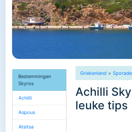
Griekenland
>
Sporade
Bestemmingen
Skyros
Achilli Sk
Achilli
leuke tips
Aspous
Atsitsa