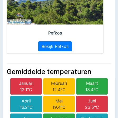
Pefkos
Bekijk Pefkos
Gemiddelde temperaturen
Januari
Februari
Maart
12.1°C
12.4°C
13.4°C
April
Mei
Juni
16.2°C
19.4°C
23.5°C