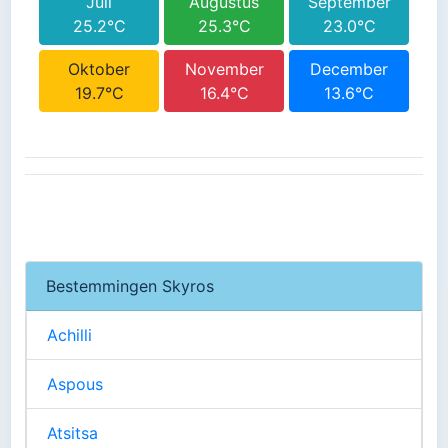
Juli
Augustus
September
25.2°C
25.3°C
23.0°C
Oktober
November
December
19.7°C
16.4°C
13.6°C
Bestemmingen Skyros
Achilli
Aspous
Atsitsa