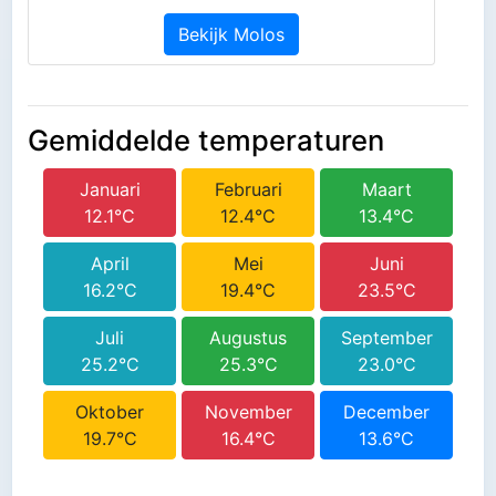
Bekijk Molos
Gemiddelde temperaturen
Januari
Februari
Maart
12.1°C
12.4°C
13.4°C
April
Mei
Juni
16.2°C
19.4°C
23.5°C
Juli
Augustus
September
25.2°C
25.3°C
23.0°C
Oktober
November
December
19.7°C
16.4°C
13.6°C