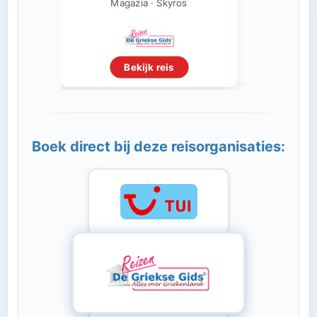
Magazi
Magazia · Skyros
Beki
Bekijk reis
Boek direct bij deze reisorganisaties: