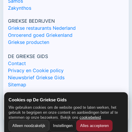
Samos
Zakynthos
GRIEKSE BEDRIJVEN
Griekse restaurants Nederland
Onroerend goed Griekenland
Griekse producten
DE GRIEKSE GIDS
Contact
Privacy en Cookie policy
Nieuwsbrief Griekse Gids
Sitemap
Cookies op De Griekse Gids
We gebruiken cookies om de website goed te laten werken, het
© De Griekse Gids 2000-2026
gebruik te begrijpen en onze content en aanbiedingen beter af te
stemmen op onze bezoekers. Bekijk ons
cookiebeleid
.
Alleen noodzakelijk
Instellingen
Alles accepteren