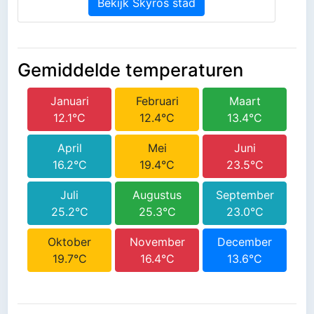
Bekijk Skyros stad
Gemiddelde temperaturen
Januari
Februari
Maart
12.1°C
12.4°C
13.4°C
April
Mei
Juni
16.2°C
19.4°C
23.5°C
Juli
Augustus
September
25.2°C
25.3°C
23.0°C
Oktober
November
December
19.7°C
16.4°C
13.6°C