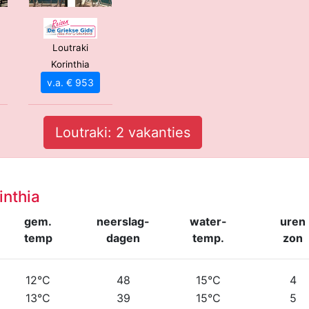
Loutraki
Korinthia
v.a. € 953
Loutraki: 2 vakanties
inthia
gem.
neerslag-
water-
uren
temp
dagen
temp.
zon
12°C
48
15°C
4
13°C
39
15°C
5