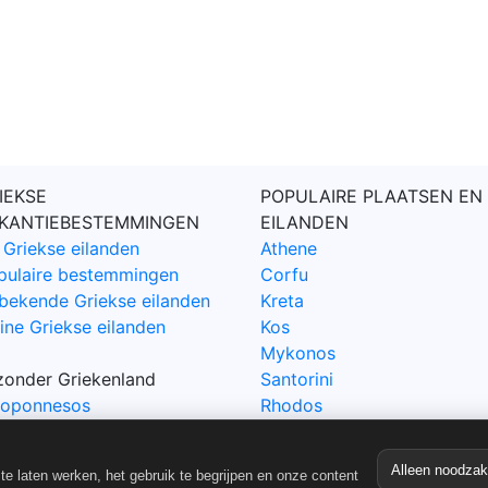
IEKSE
POPULAIRE PLAATSEN EN
KANTIEBESTEMMINGEN
EILANDEN
 Griekse eilanden
Athene
pulaire bestemmingen
Corfu
bekende Griekse eilanden
Kreta
ine Griekse eilanden
Kos
Mykonos
jzonder Griekenland
Santorini
loponnesos
Rhodos
irus
Samos
lkidiki
Zakynthos
Alleen noodzake
e laten werken, het gebruik te begrijpen en onze content