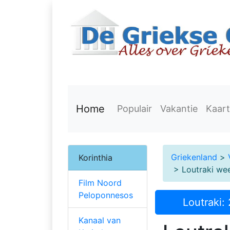
Home
Populair
Vakantie
Kaart
Griekenland
>
Korinthia
> Loutraki wee
Film Noord
Peloponnesos
Loutraki:
Kanaal van