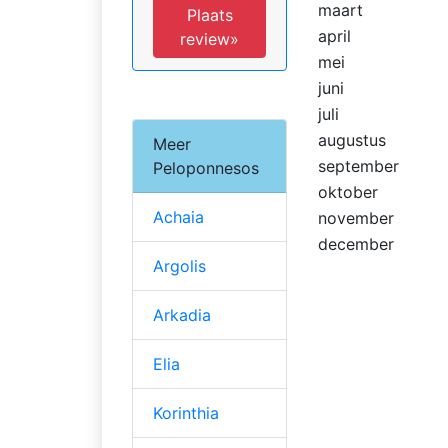
maart
Plaats
april
review»
mei
juni
juli
augustus
Meer
september
Peloponnesos
oktober
Achaia
november
december
Argolis
Arkadia
Elia
Korinthia