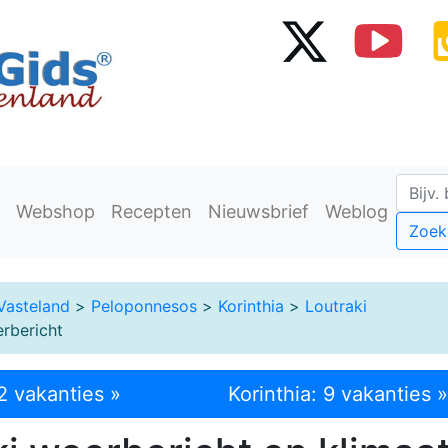
Webshop
Recepten
Nieuwsbrief
Weblog
Zoek
Vasteland
>
Peloponnesos
>
Korinthia
>
Loutraki
rbericht
 2 vakanties »
Korinthia: 9 vakanties »