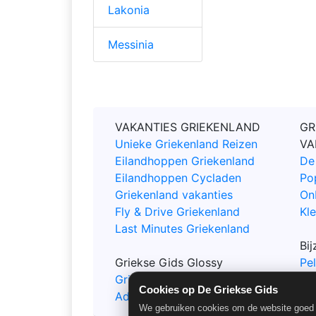
Lakonia
Messinia
VAKANTIES GRIEKENLAND
GR
Unieke Griekenland Reizen
VA
Eilandhoppen Griekenland
De
Eilandhoppen Cycladen
Po
Griekenland vakanties
On
Fly & Drive Griekenland
Kle
Last Minutes Griekenland
Bi
Griekse Gids Glossy
Pe
Griekse Gids Glossy Bestellen
Ep
Cookies op De Griekse Gids
Adverteren
Cha
We gebruiken cookies om de website goed t