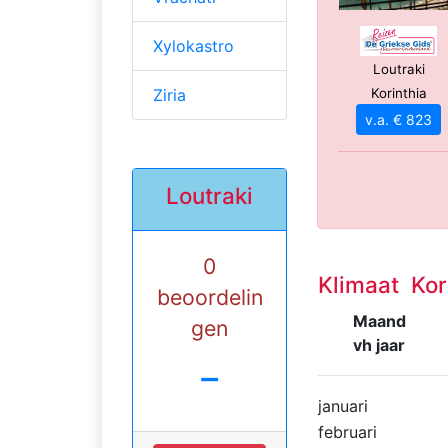
Xylokastro
Loutraki
Korinthia
Ziria
v.a. € 823
Loutraki
0
Klimaat Kor
beoordelin
Maand
gen
vh jaar
-
januari
februari