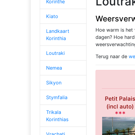
Loutra
Korinthe
Kiato
Weersverw
Hoe warm is het
Landkaart
dagen? Hoe hard 
Korinthia
weersverwachtin
Loutraki
Terug naar de
we
Nemea
Sikyon
Stymfalia
Petit Palai
(incl auto)
Trikala
***
Korinthias
Vrachati