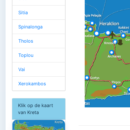
Sitia
Spinalonga
Tholos
Toplou
Vai
Xerokambos
Klik op de kaart
van Kreta