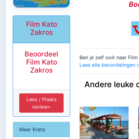
Boe
Film Kato
Zakros
Beoordeel
Ben je zelf ooit naar Fil
Film Kato
Lees alle beoordelingen o
Zakros
Andere leuke 
Lees / Plaats
review»
Meer Kreta