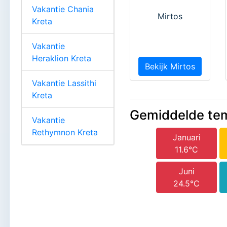
Vakantie Chania
Mirtos
Kreta
Vakantie
Heraklion Kreta
Bekijk Mirtos
Vakantie Lassithi
Kreta
Gemiddelde te
Vakantie
Rethymnon Kreta
Januari
11.6°C
Juni
24.5°C