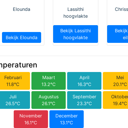
Elounda
Lassithi
Chriss
hoogvlakte
Bekijk Lassithi
Bekijk
Bekijk Elounda
hoogvlakte
ei
mperaturen
Februari
Maart
April
Mei
11.8°C
13.2°C
16.3°C
20.1°C
Juli
Augustus
September
Oktobe
26.5°C
26.1°C
23.3°C
19.4°C
November
December
16.1°C
13.1°C