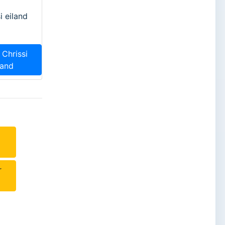
i eiland
 Chrissi
land
r