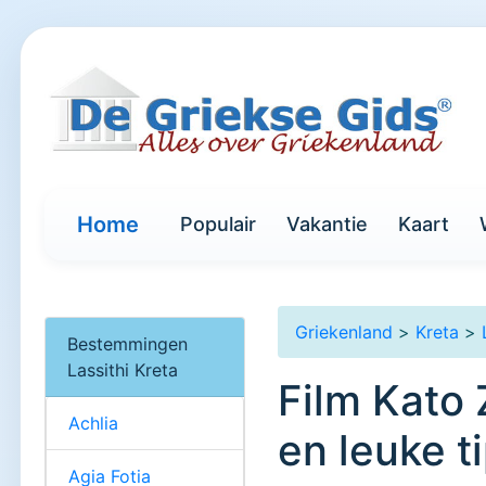
Home
Populair
Vakantie
Kaart
Griekenland
>
Kreta
>
Bestemmingen
Lassithi Kreta
Film Kato 
Achlia
en leuke t
Agia Fotia