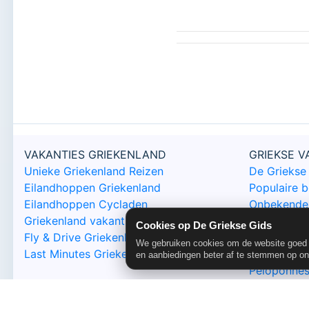
VAKANTIES GRIEKENLAND
GRIEKSE 
Unieke Griekenland Reizen
De Griekse
Eilandhoppen Griekenland
Populaire 
Eilandhoppen Cycladen
Onbekende 
Griekenland vakanties
Kleine Grie
Cookies op De Griekse Gids
Fly & Drive Griekenland
We gebruiken cookies om de website goed t
Last Minutes Griekenland
Bijzonder G
en aanbiedingen beter af te stemmen op o
Peloponne
Griekse Gids Glossy
Epirus
Griekse Gids Glossy Bestellen
Chalkidiki