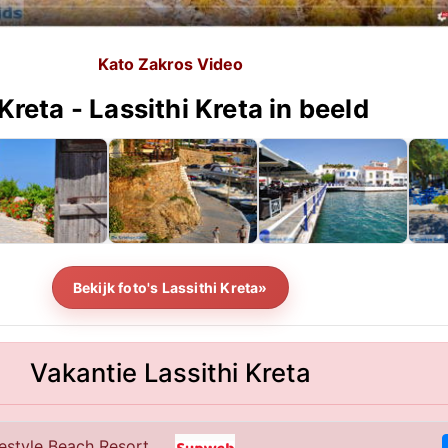
Kato Zakros Video
Kreta - Lassithi Kreta in beeld
Bekijk foto's Lassithi Kreta»
Vakantie Lassithi Kreta
festyle Beach Resort