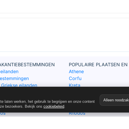
VAKANTIEBESTEMMINGEN
POPULAIRE PLAATSEN EN
 eilanden
Athene
bestemmingen
Corfu
Griekse eilanden
Kreta
kse eilanden
Kos
Mykonos
Alleen noodzake
e laten werken, het gebruik te begrijpen en onze content
riekenland
Santorini
nze bezoekers. Bekijk ons
cookiebeleid
.
sos
Rhodos
Samos
Zakynthos