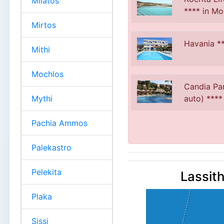
Milatos
**** in Mo
Mirtos
Havania **
Mithi
Mochlos
Candia Par
Mythi
auto) ****
Pachia Ammos
Palekastro
Pelekita
Lassith
Plaka
Sissi