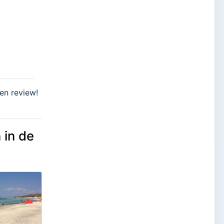
een review!
 in de