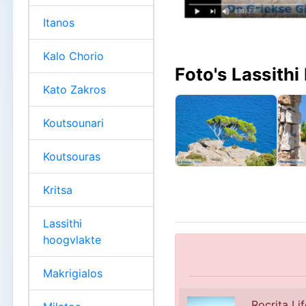
Itanos
Kalo Chorio
Foto's Lassithi 
Kato Zakros
Koutsounari
Koutsouras
Kritsa
Lassithi
hoogvlakte
Makrigialos
Rocrita Li