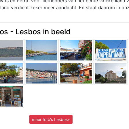
livos en Petra. Voor liefhebbers van het echte Griekenland 
iland verdient zeker meer aandacht. En staat daarom in on
os - Lesbos in beeld
meer foto's Lesbos»