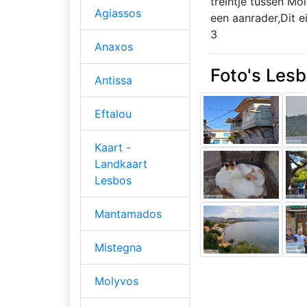
treintje tussen Mo
Agiassos
een aanrader,Dit e
3
Anaxos
Foto's Lesb
Antissa
Eftalou
Kaart -
Landkaart
Lesbos
Mantamados
Mistegna
Molyvos