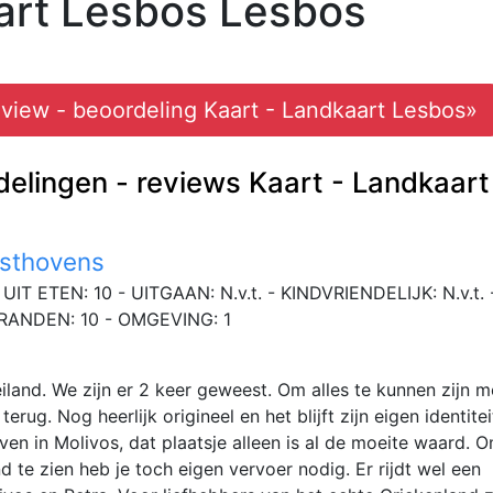
art Lesbos Lesbos
eview - beoordeling Kaart - Landkaart Lesbos»
elingen - reviews Kaart - Landkaart
esthovens
UIT ETEN: 10 - UITGAAN: N.v.t. - KINDVRIENDELIJK: N.v.t. 
RANDEN: 10 - OMGEVING: 1
iland. We zijn er 2 keer geweest. Om alles te kunnen zijn 
rug. Nog heerlijk origineel en het blijft zijn eigen identitei
en in Molivos, dat plaatsje alleen is al de moeite waard. O
d te zien heb je toch eigen vervoer nodig. Er rijdt wel een