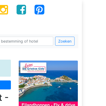
Zoeken
 -