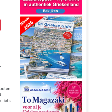
-
moeten
t
m iets