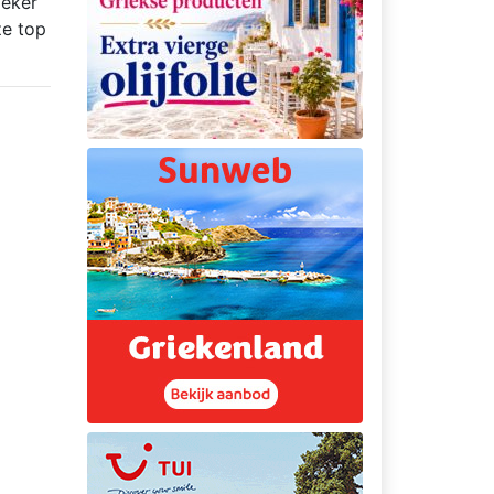
zeker
ze top