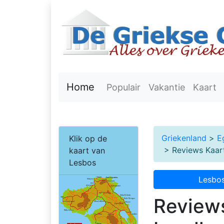
Home
Populair
Vakantie
Kaart
Griekenland
>
E
Klik op de
> Reviews Kaart
kaart van
Lesbos
Lesbos
Reviews