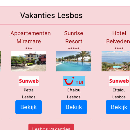
Vakanties Lesbos
Appartementen
Sunrise
Hotel
Miramare
Resort
Belveder
***
*****
****
Petra
Eftalou
Eftalou
Lesbos
Lesbos
Lesbos
Bekijk
Bekijk
Bekijk
Lesbos vakanties