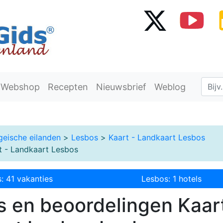
Webshop
Recepten
Nieuwsbrief
Weblog
geische eilanden
>
Lesbos
>
Kaart - Landkaart Lesbos
 - Landkaart Lesbos
: 41 vakanties
Lesbos: 1 hotels
 en beoordelingen Kaart