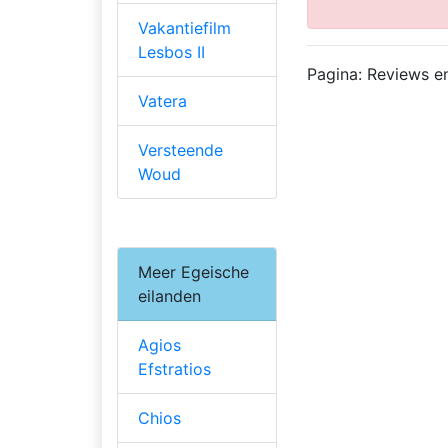
Vakantiefilm
Lesbos II
Pagina: Reviews e
Vatera
Versteende
Woud
Meer Egeische
eilanden
Agios
Efstratios
Chios