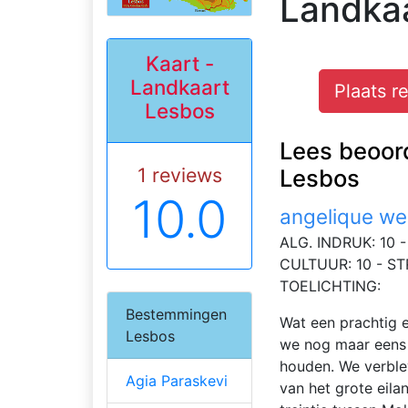
Landka
Kaart -
Landkaart
Plaats r
Lesbos
Lees beoord
1 reviews
Lesbos
10.0
angelique w
ALG. INDRUK: 10 - 
CULTUUR: 10 - ST
TOELICHTING:
Bestemmingen
Wat een prachtig e
Lesbos
we nog maar eens te
houden. We verblev
Agia Paraskevi
van het grote eilan