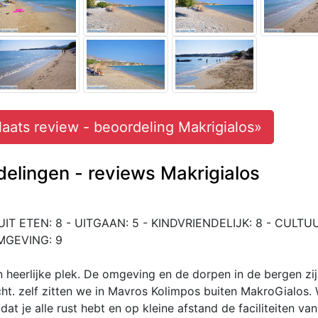
laats review - beoordeling Makrigialos»
elingen - reviews Makrigialos
UIT ETEN: 8 - UITGAAN: 5 - KINDVRIENDELIJK: 8 - CULTUU
MGEVING: 9
 heerlijke plek. De omgeving en de dorpen in de bergen zi
ht. zelf zitten we in Mavros Kolimpos buiten MakroGialos.
dat je alle rust hebt en op kleine afstand de faciliteiten van