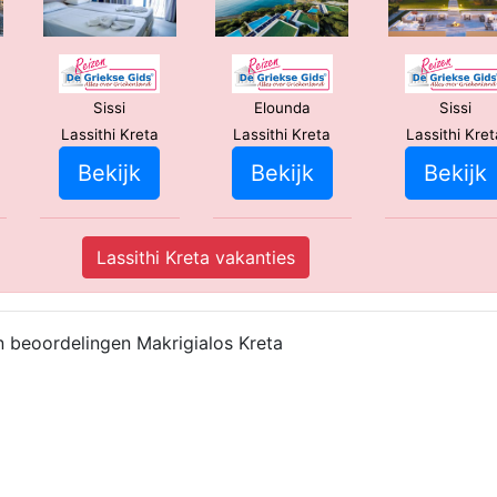
Sissi
Elounda
Sissi
Lassithi Kreta
Lassithi Kreta
Lassithi Kret
Bekijk
Bekijk
Bekijk
Lassithi Kreta vakanties
n beoordelingen Makrigialos Kreta