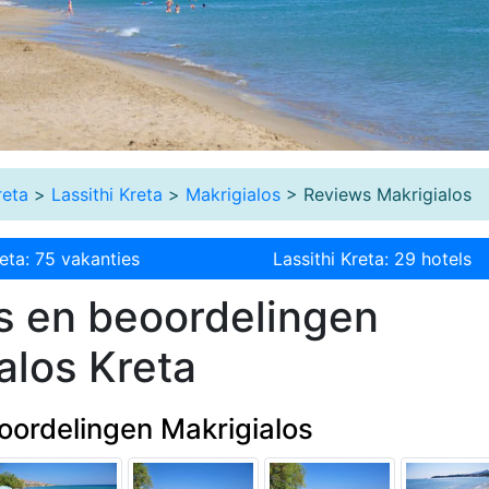
reta
>
Lassithi Kreta
>
Makrigialos
> Reviews Makrigialos
reta: 75 vakanties
Lassithi Kreta: 29 hotels
s en beoordelingen
alos Kreta
oordelingen Makrigialos