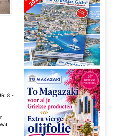
R: 8 -
jn
 Wat