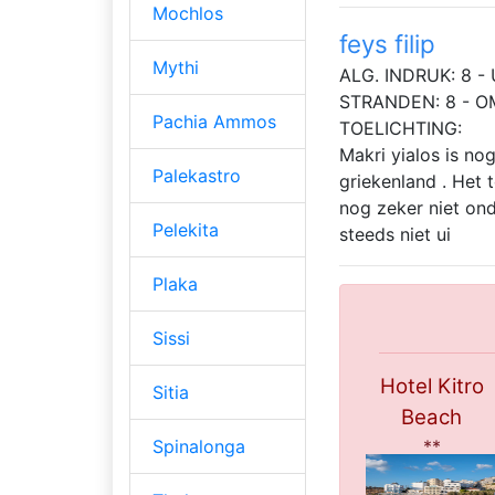
Mochlos
feys filip
Mythi
ALG. INDRUK: 8 - 
STRANDEN: 8 - O
Pachia Ammos
TOELICHTING:
Makri yialos is n
Palekastro
griekenland . Het 
nog zeker niet ond
Pelekita
steeds niet ui
Plaka
Sissi
Hotel Kitro
Sitia
Beach
**
Spinalonga