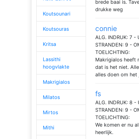
brede baai is. Tav
drukke weg
Koutsounari
connie
Koutsouras
ALG. INDRUK: 7 - 
Kritsa
STRANDEN: 9 - O
TOELICHTING:
Lassithi
Makrigialos heeft 
hoogvlakte
dat is het niet. Al
alles doen om het j
Makrigialos
fs
Milatos
ALG. INDRUK: 8 - 
STRANDEN: 9 - O
Mirtos
TOELICHTING:
We komen er nu al 
Mithi
heerlijk.