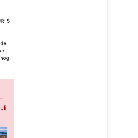
R: 5 -
ude
er
 nog
eli