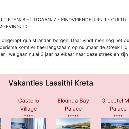
UIT ETEN: 8 - UITGAAN: 7 - KINDVRIENDELIJK: 9 - CULTUU
MGEVING: 10
og ongerept qua stranden bergen. Daar vindt men nog het o
toerisme komt er heel langszaam op nu ,maar de streek lijd 
er . we gaan nu al 3 jaar na elkaar naar deze streek en zijn
Vakanties Lassithi Kreta
Castello
Elounda Bay
Grecotel M
Village
Palace
Palace
****
*****
****