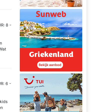
R: 8 -
jn
 Wat
R: 6 -
kids
en