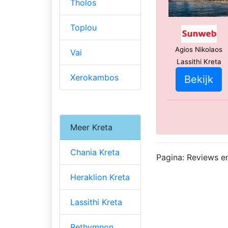
Tholos
Toplou
Agios Nikolaos
Vai
Lassithi Kreta
Xerokambos
Bekijk
Meer Kreta
Chania Kreta
Pagina: Reviews e
Heraklion Kreta
Lassithi Kreta
Rethymnon