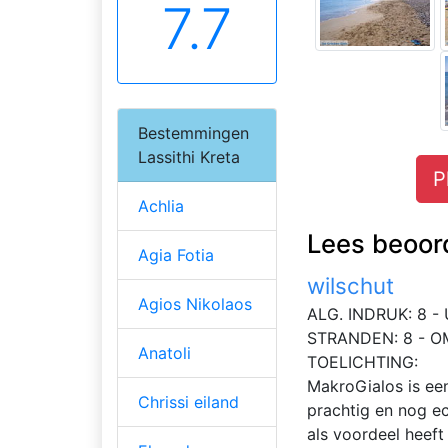
7.7
Bestemmingen
Lassithi Kreta
P
Achlia
Lees beoord
Agia Fotia
wilschut
Agios Nikolaos
ALG. INDRUK: 8 - 
STRANDEN: 8 - O
Anatoli
TOELICHTING:
MakroGialos is een
Chrissi eiland
prachtig en nog ec
als voordeel heeft 