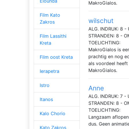
Elounda
MakroGialos.
Film Kato
wilschut
Zakros
ALG. INDRUK: 8 - 
STRANDEN: 8 - O
Film Lassithi
TOELICHTING:
Kreta
MakroGialos is een
prachtig en nog ec
Film oost Kreta
als voordeel heeft 
MakroGialos.
Ierapetra
Istro
Anne
ALG. INDRUK: 7 - 
Itanos
STRANDEN: 8 - O
TOELICHTING:
Kalo Chorio
Langzaam aflopend
dus. Geen animatie
Kato Zakros