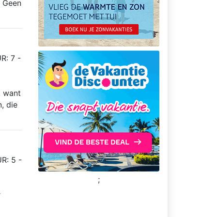
) Geen
R: 7 -
, want
, die
R: 5 -
;
r