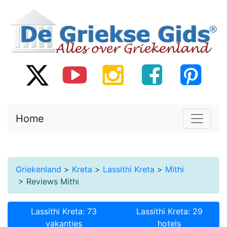
Home
Griekenland
>
Kreta
>
Lassithi Kreta
>
Mithi
> Reviews Mithi
Lassithi Kreta: 73
Lassithi Kreta: 29
vakanties
hotels