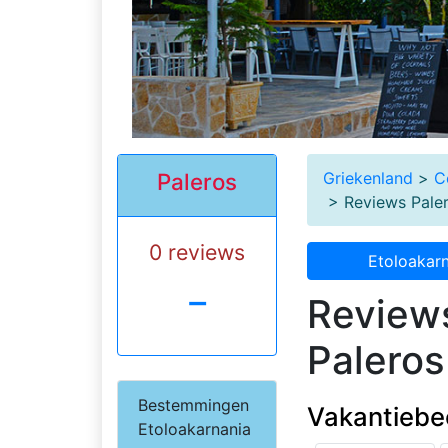
Griekenland
>
C
Paleros
> Reviews Pale
0 reviews
Etoloakarn
-
Review
Paleros
Bestemmingen
Vakantiebe
Etoloakarnania