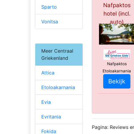
Nafpaktos
Sparto
hotel (incl.
Vonitsa
auto)
***
Meer Centraal
Griekenland
Nafpaktos
Etoloakarnania
Attica
Bekijk
Etoloakarnania
Evia
Evritania
Pagina: Reviews e
Fokida