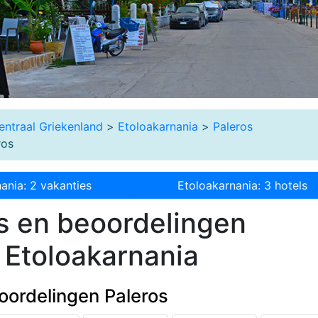
entraal Griekenland
>
Etoloakarnania
>
Paleros
ros
ania: 2 vakanties
Etoloakarnania: 3 hotels
s en beoordelingen
 Etoloakarnania
oordelingen Paleros