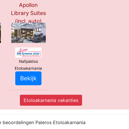
Apollon
Library Suites
(incl. auto)
***
Nafpaktos
Etoloakarnania
Bekijk
Etoloakarnania vakanties
n beoordelingen Paleros Etoloakarnania