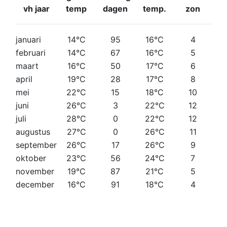
vh jaar
temp
dagen
temp.
zon
januari
14°C
95
16°C
4
februari
14°C
67
16°C
5
maart
16°C
50
17°C
6
april
19°C
28
17°C
8
mei
22°C
15
18°C
10
juni
26°C
3
22°C
12
juli
28°C
0
22°C
12
augustus
27°C
0
26°C
11
september
26°C
17
26°C
9
oktober
23°C
56
24°C
7
november
19°C
87
21°C
5
december
16°C
91
18°C
4