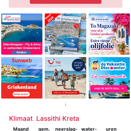
;
Klimaat Lassithi Kreta
Maand
gem.
neerslag-
water-
uren