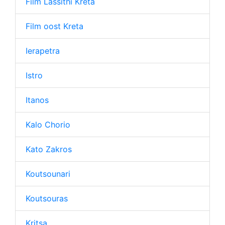
Film Lassithi Kreta
Film oost Kreta
Ierapetra
Istro
Itanos
Kalo Chorio
Kato Zakros
Koutsounari
Koutsouras
Kritsa