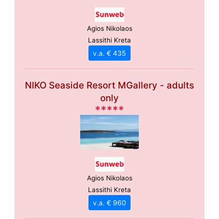
Agios Nikolaos
Lassithi Kreta
v.a. € 435
NIKO Seaside Resort MGallery - adults
only
*****
Agios Nikolaos
Lassithi Kreta
v.a. € 960