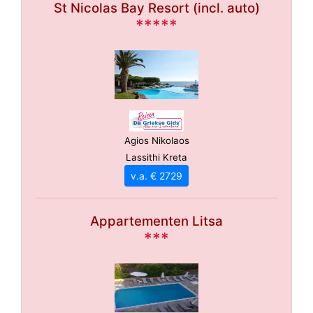
St Nicolas Bay Resort (incl. auto)
*****
Agios Nikolaos
Lassithi Kreta
v.a. € 2729
Appartementen Litsa
***