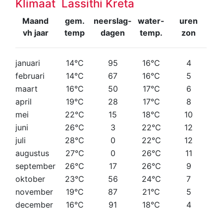
Klimaat Lassithi Kreta
Maand
gem.
neerslag-
water-
uren
vh jaar
temp
dagen
temp.
zon
januari
14°C
95
16°C
4
februari
14°C
67
16°C
5
maart
16°C
50
17°C
6
april
19°C
28
17°C
8
mei
22°C
15
18°C
10
juni
26°C
3
22°C
12
juli
28°C
0
22°C
12
augustus
27°C
0
26°C
11
september
26°C
17
26°C
9
oktober
23°C
56
24°C
7
november
19°C
87
21°C
5
december
16°C
91
18°C
4