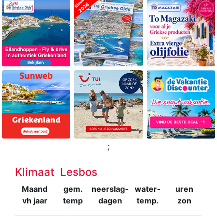
;
Klimaat Lesbos
Maand
gem.
neerslag-
water-
uren
vh jaar
temp
dagen
temp.
zon