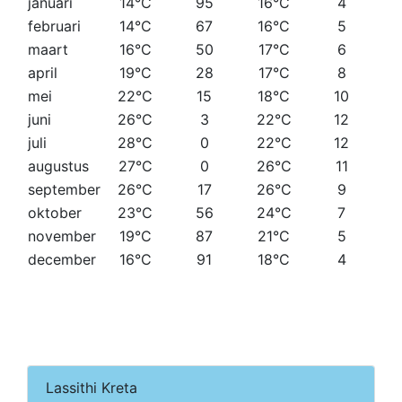
januari
14°C
95
16°C
4
februari
14°C
67
16°C
5
maart
16°C
50
17°C
6
april
19°C
28
17°C
8
mei
22°C
15
18°C
10
juni
26°C
3
22°C
12
juli
28°C
0
22°C
12
augustus
27°C
0
26°C
11
september
26°C
17
26°C
9
oktober
23°C
56
24°C
7
november
19°C
87
21°C
5
december
16°C
91
18°C
4
Lassithi Kreta