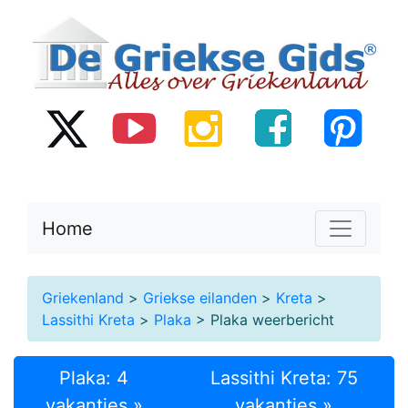
Home
Griekenland
>
Griekse eilanden
>
Kreta
>
Lassithi Kreta
>
Plaka
> Plaka weerbericht
Plaka: 4
Lassithi Kreta: 75
vakanties »
vakanties »