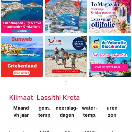
;
Klimaat Lassithi Kreta
Maand
gem.
neerslag-
water-
uren
vh jaar
temp
dagen
temp.
zon