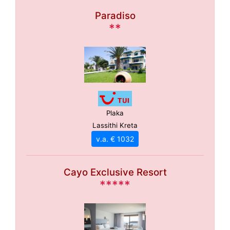
Paradiso
**
Plaka
Lassithi Kreta
v.a. € 1032
Cayo Exclusive Resort
*****