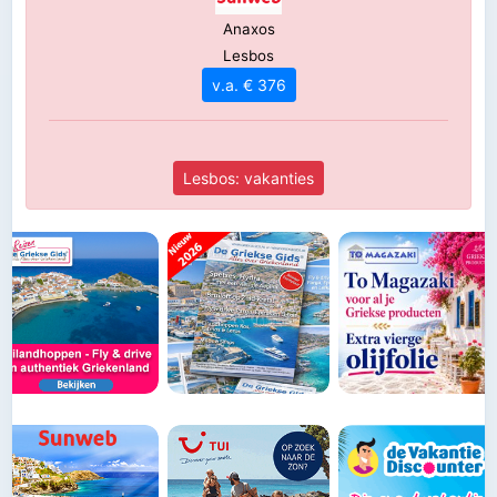
Anaxos
Lesbos
v.a. € 376
Lesbos: vakanties