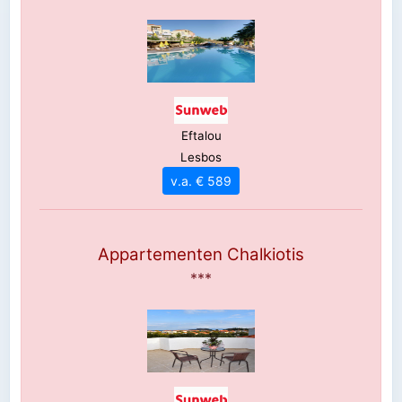
Eftalou
Lesbos
v.a. € 589
Appartementen Chalkiotis
***