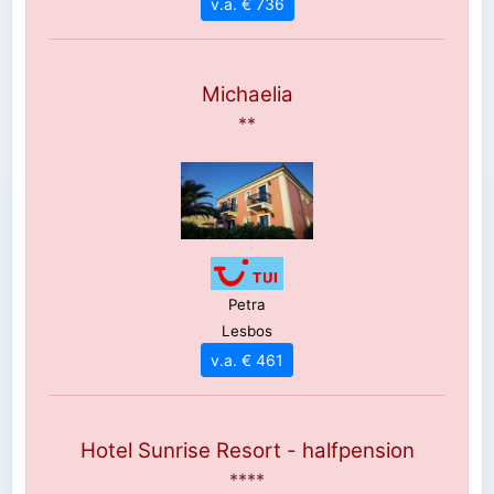
v.a. € 736
Michaelia
**
Petra
Lesbos
v.a. € 461
Hotel Sunrise Resort - halfpension
****