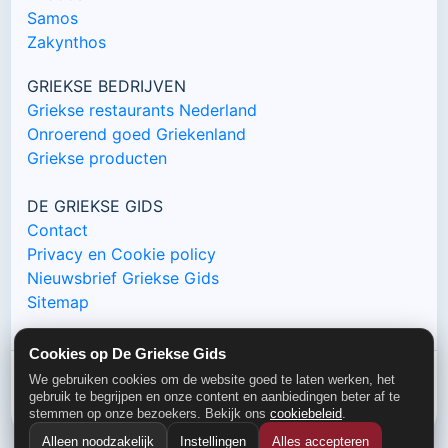
Samos
Zakynthos
GRIEKSE BEDRIJVEN
Griekse restaurants Nederland
Onroerend goed Griekenland
Griekse producten
DE GRIEKSE GIDS
Contact
Privacy en Cookie policy
Nieuwsbrief Griekse Gids
Sitemap
Cookies op De Griekse Gids
We gebruiken cookies om de website goed te laten werken, het
© De Griekse Gids 2000-2026
gebruik te begrijpen en onze content en aanbiedingen beter af te
stemmen op onze bezoekers. Bekijk ons
cookiebeleid
.
Alleen noodzakelijk
Instellingen
Alles accepteren