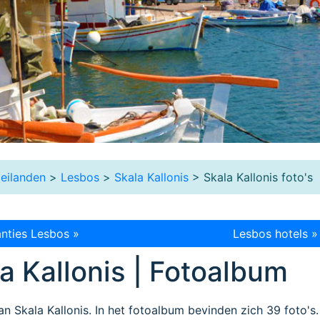
eilanden
>
Lesbos
>
Skala Kallonis
> Skala Kallonis foto's
nties Lesbos »
Lesbos hotels »
la Kallonis | Fotoalbum
an Skala Kallonis. In het fotoalbum bevinden zich 39 foto's