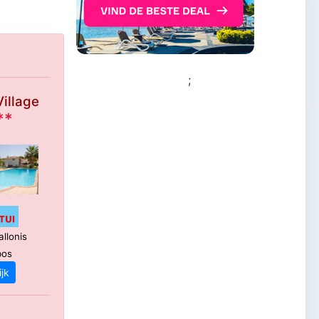
;
Village
**
allonis
bos
ijk