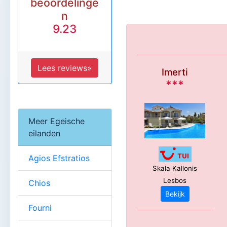
beoordelinge
n
9.23
Lees reviews»
Imerti
***
Meer Egeische
eilanden
Agios Efstratios
Skala Kallonis
Lesbos
Chios
Bekijk
Fourni