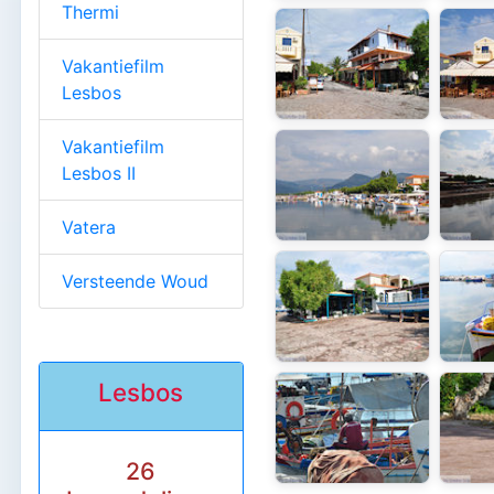
Thermi
Vakantiefilm
Lesbos
Vakantiefilm
Lesbos II
Vatera
Versteende Woud
Lesbos
26