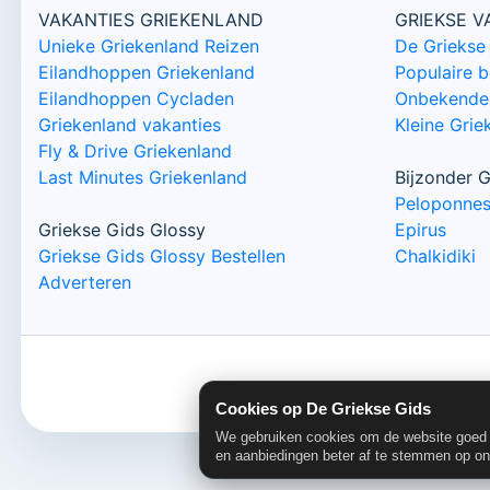
VAKANTIES GRIEKENLAND
GRIEKSE 
Unieke Griekenland Reizen
De Griekse
Eilandhoppen Griekenland
Populaire 
Eilandhoppen Cycladen
Onbekende 
Griekenland vakanties
Kleine Grie
Fly & Drive Griekenland
Last Minutes Griekenland
Bijzonder G
Peloponne
Griekse Gids Glossy
Epirus
Griekse Gids Glossy Bestellen
Chalkidiki
Adverteren
Cookies op De Griekse Gids
We gebruiken cookies om de website goed t
en aanbiedingen beter af te stemmen op o