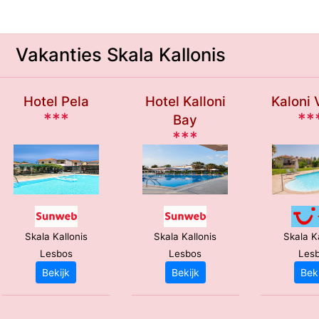
Vakanties Skala Kallonis
Hotel Pela
Hotel Kalloni
Kaloni 
***
**
Bay
***
Skala Kallonis
Skala Kallonis
Skala K
Lesbos
Lesbos
Les
Bekijk
Bekijk
Bek