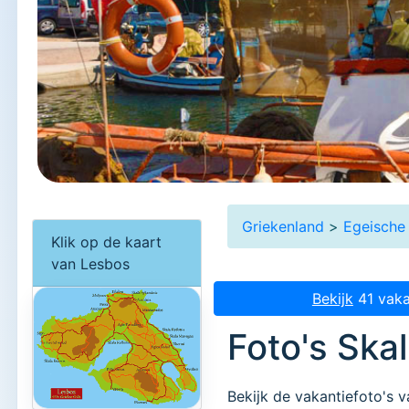
Griekenland
>
Egeische 
Klik op de kaart
van Lesbos
Bekijk
41 vaka
Foto's Ska
Bekijk de vakantiefoto's v