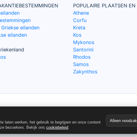
VAKANTIEBESTEMMINGEN
POPULAIRE PLAATSEN EN
 eilanden
Athene
bestemmingen
Corfu
Griekse eilanden
Kreta
kse eilanden
Kos
Mykonos
riekenland
Santorini
sos
Rhodos
Samos
Zakynthos
© De Griekse Gids 2000-2026
Alleen noodzake
e laten werken, het gebruik te begrijpen en onze content
nze bezoekers. Bekijk ons
cookiebeleid
.