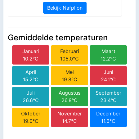
Bekijk Nafplion
Gemiddelde temperaturen
Januari
Februari
Maart
10.2°C
105.0°C
12.2°C
April
Mei
Juni
15.2°C
19.8°C
24.1°C
Juli
Augustus
September
26.6°C
26.8°C
23.4°C
Oktober
November
December
19.0°C
14.7°C
11.6°C