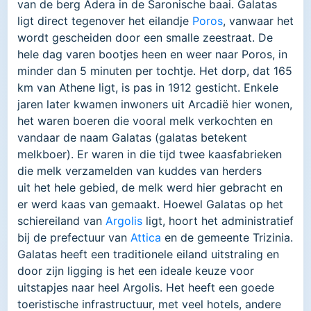
van de berg Adera in de Saronische baai. Galatas
ligt direct tegenover het eilandje
Poros
, vanwaar het
wordt gescheiden door een smalle zeestraat. De
hele dag varen bootjes heen en weer naar Poros, in
minder dan 5 minuten per tochtje. Het dorp, dat 165
km van Athene ligt, is pas in 1912 gesticht. Enkele
jaren later kwamen inwoners uit Arcadië hier wonen,
het waren boeren die vooral melk verkochten en
vandaar de naam Galatas (galatas betekent
melkboer). Er waren in die tijd twee kaasfabrieken
die melk verzamelden van kuddes van herders
uit het hele gebied, de melk werd hier gebracht en
er werd kaas van gemaakt. Hoewel Galatas op het
schiereiland van
Argolis
ligt, hoort het administratief
bij de prefectuur van
Attica
en de gemeente Trizinia.
Galatas heeft een traditionele eiland uitstraling en
door zijn ligging is het een ideale keuze voor
uitstapjes naar heel Argolis. Het heeft een goede
toeristische infrastructuur, met veel hotels, andere