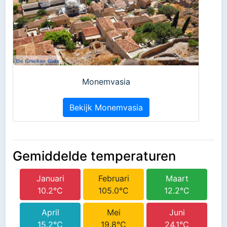
Monemvasia
Bekijk Monemvasia
Gemiddelde temperaturen
Januari
Februari
Maart
10.2°C
105.0°C
12.2°C
April
Mei
Juni
15.2°C
19.8°C
24.1°C