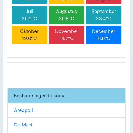
Juli
Augustus
September
26.6°C
26.8°C
23.4°C
Oktober
November
December
19.0°C
14.7°C
11.6°C
Bestemmingen Lakonia
Areopoli
De Mani