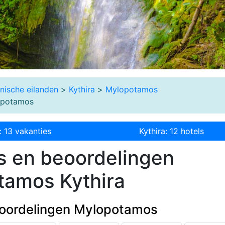
onische eilanden
>
Kythira
>
Mylopotamos
opotamos
: 13 vakanties
Kythira: 12 hotels
s en beoordelingen
tamos Kythira
oordelingen Mylopotamos