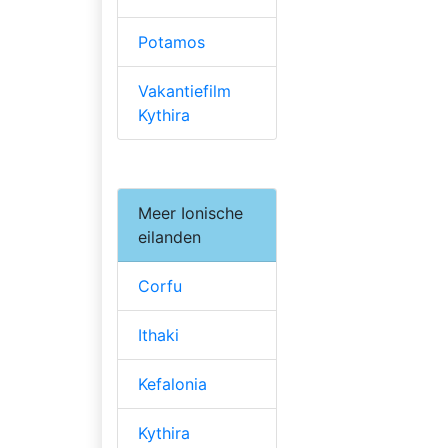
Potamos
Vakantiefilm
Kythira
Meer Ionische
eilanden
Corfu
Ithaki
Kefalonia
Kythira