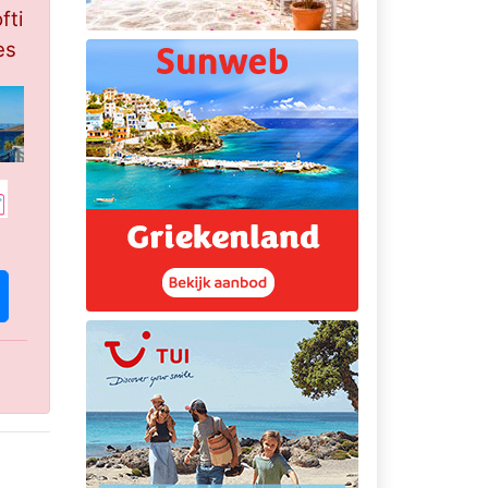
fti
es