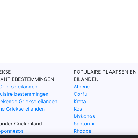
EKSE
POPULAIRE PLAATSEN EN
KANTIEBESTEMMINGEN
EILANDEN
Griekse eilanden
Athene
ulaire bestemmingen
Corfu
ekende Griekse eilanden
Kreta
ne Griekse eilanden
Kos
Mykonos
zonder Griekenland
Santorini
oponnesos
Rhodos