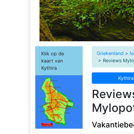
Griekenland
>
I
Klik op de
> Reviews Myl
kaart van
Kythira
Kythira
Review
Mylopo
Vakantiebe