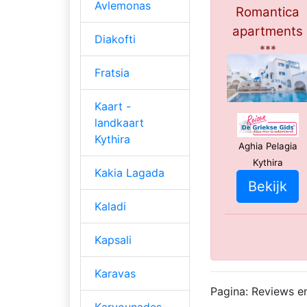
Avlemonas
Romantica
apartments
Diakofti
***
Fratsia
Kaart -
landkaart
Kythira
Aghia Pelagia
Kythira
Kakia Lagada
Bekijk
Kaladi
Kapsali
Karavas
Pagina: Reviews e
Karvounades