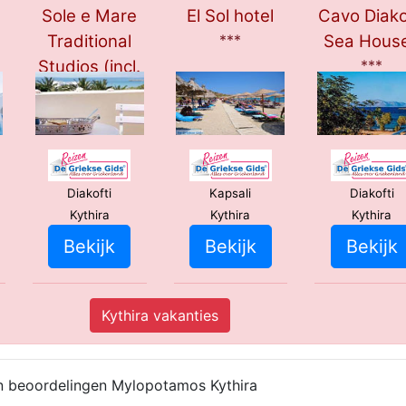
Sole e Mare
El Sol hotel
Cavo Diako
Traditional
***
Sea Hous
Studios (incl.
***
auto)
**
Diakofti
Kapsali
Diakofti
Kythira
Kythira
Kythira
Bekijk
Bekijk
Bekijk
Kythira vakanties
n beoordelingen Mylopotamos Kythira