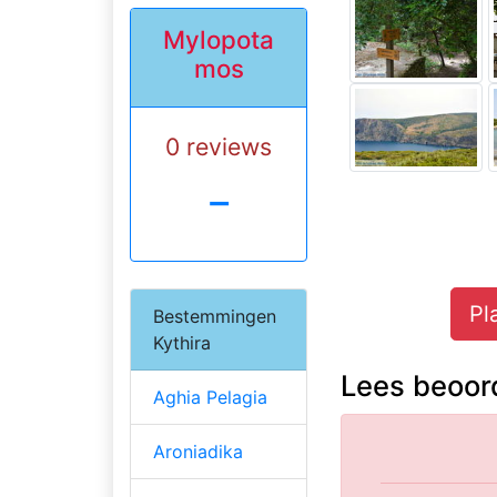
Mylopota
mos
0 reviews
-
Pl
Bestemmingen
Kythira
Lees beoor
Aghia Pelagia
Aroniadika