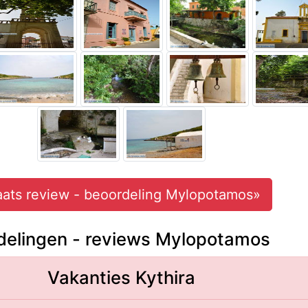
aats review - beoordeling Mylopotamos»
delingen - reviews Mylopotamos
Vakanties Kythira