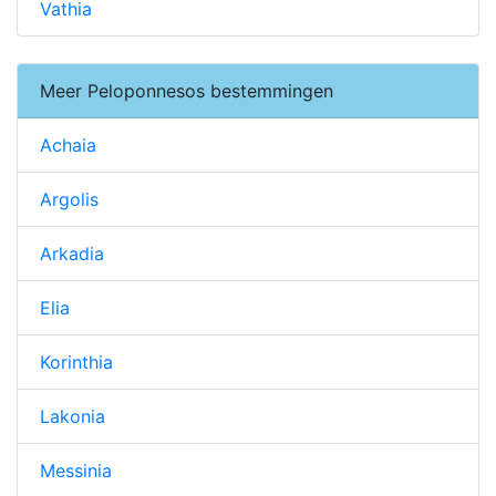
Vathia
Meer Peloponnesos bestemmingen
Achaia
Argolis
Arkadia
Elia
Korinthia
Lakonia
Messinia