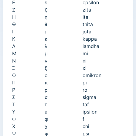
Ε
ε
epsilon
Ζ
ζ
zita
Η
η
ita
Θ
θ
thita
Ι
ι
jota
Κ
κ
kappa
Λ
λ
lamdha
Μ
μ
mi
Ν
ν
ni
Ξ
ξ
xi
Ο
ο
omikron
Π
π
pi
Ρ
ρ
ro
Σ
σ
sigma
Τ
τ
taf
Υ
υ
ipsilon
Φ
φ
fi
Χ
χ
chi
Ψ
ψ
psi