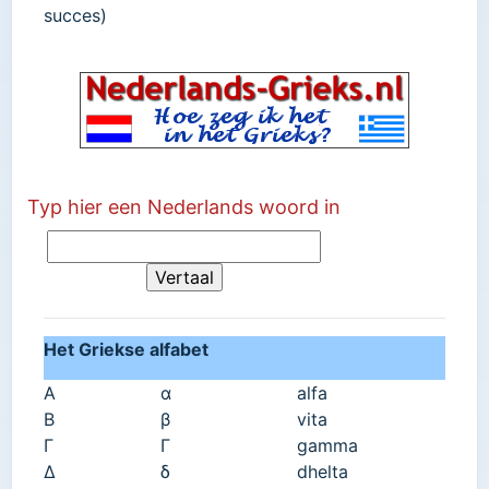
succes)
Typ hier een Nederlands woord in
Het Griekse alfabet
Α
α
alfa
Β
β
vita
Γ
Γ
gamma
Δ
δ
dhelta