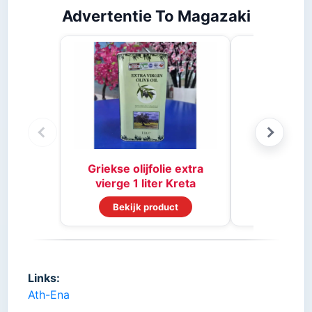
Advertentie To Magazaki
Stifado 
Griekse olijfolie extra
vierge 1 liter Kreta
Bekijk product
Bekijk
Links:
Ath-Ena