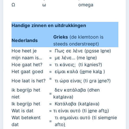
Ω
ω
omega
Handige zinnen en uitdrukkingen
Grieks
(de klemtoon is
Nederlands
steeds onderstreept)
Hoe heet je
=
Πως σε λένε
(
p
o
sse l
e
ne
)
mijn naam is...
=
με λένε...
(
me l
e
ne
)
Hoe gaat het?
=
τι κάνεις;
(
ti k
a
nies?
)
Het
gaat
goed
=
είμαι καλά
(
ie
me kal
a
)
=
Hoe laat is
het?
τι ώρα είναι;
(
ti
o
ra
ie
ne?
)
ik begrijp het
δεν κατάλαβα
(
dhen
=
niet
kat
a
lava
)
Ik begrijp het
=
Κατάλαβα
(
kat
a
lava
)
Wat is dat
=
τι είναι αυτό
(
ti
ie
ne aft
o
)
Wat betekent
τι σημαίνει αυτό
(
ti siem
e
nie
=
dat
afto
)