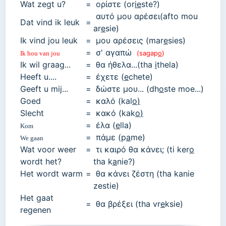
Wat zegt u?
=
ορίστε
(
or
ie
ste?
)
αυτό μου αρέσει
(
afto
mou
Dat vind ik leuk
=
ar
e
sie
)
Ik vind jou leuk
=
μου αρέσεις
(
mar
e
sies
)
=
σ' αγαπώ
(
sagap
o
)
Ik hou van jou
Ik wil graag...
=
θα ήθελα...
(
tha
i
thela
)
Heeft u....
=
έχετε
(
e
chete
)
Geeft u mij...
=
δώστε μου...
(
dh
o
ste moe...
)
Goed
=
καλό
(
kal
o
)
Slecht
=
κακό
(
kak
o
)
=
έλα
(
e
lla)
Kom
=
πάμε (p
a
me)
We gaan
Wat voor weer
=
τι καιρό θα κάνει;
(
ti ker
o
wordt het?
tha k
a
nie?
)
Het wordt warm
=
θα κάνει ζέστη
(tha kanie
zestie)
Het gaat
=
θα βρέξει
(
tha vr
e
ksie
)
regenen