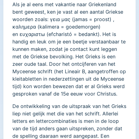
Als je al eens met vakantie naar Griekenland
bent geweest, ken je vast al een aantal Griekse
woorden zoals: γεια μας (jamas = proost) ,
καλημερα (kalimera = goedemorgen)
en ευχαριστω (efcharistó = bedankt). Het is
handig en leuk om je een beetje verstaanbaar te
kunnen maken, zodat je contact kunt leggen
met de Griekse bevolking. Het Grieks is een
zeer oude taal. Door het ontcijferen van het
Myceense schrift (het Lineair B, aangetroffen op
kleitabletten in nederzettingen uit de Myceense
tijd) kon worden bewezen dat er al Grieks werd
gesproken vanaf de 15e eeuw voor Christus.
De ontwikkeling van de uitspraak van het Grieks
liep niet gelijk met die van het schrift. Allerlei
letters en lettercombinaties is men in de loop
van de tijd anders gaan uitspreken, zonder dat
de spelling daaraan werd aangepast. Een