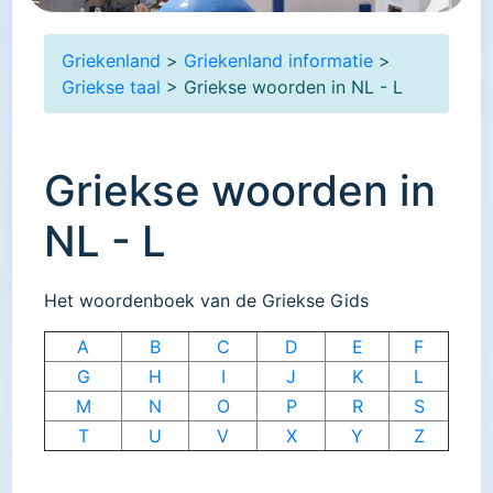
Griekenland
>
Griekenland informatie
>
Griekse taal
> Griekse woorden in NL - L
Griekse woorden in
NL - L
Het woordenboek van de Griekse Gids
A
B
C
D
E
F
G
H
I
J
K
L
M
N
O
P
R
S
T
U
V
X
Y
Z