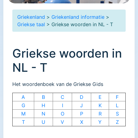
Griekenland
>
Griekenland informatie
>
Griekse taal
> Griekse woorden in NL - T
Griekse woorden in
NL - T
Het woordenboek van de Griekse Gids
A
B
C
D
E
F
G
H
I
J
K
L
M
N
O
P
R
S
T
U
V
X
Y
Z