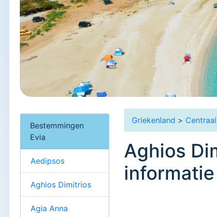
Griekenland
>
Centraal
Bestemmingen
Evia
Aghios Dim
Aedipsos
informatie
Aghios Dimitrios
Agia Anna