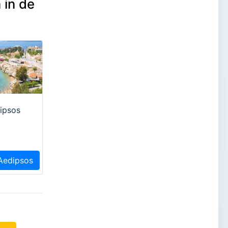
 in de
ipsos
 Aedipsos