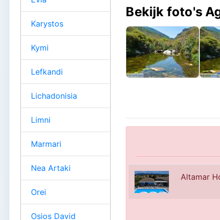
Bekijk foto's A
Karystos
Kymi
Lefkandi
Lichadonisia
Limni
Marmari
Nea Artaki
Altamar Ho
Orei
Osios David