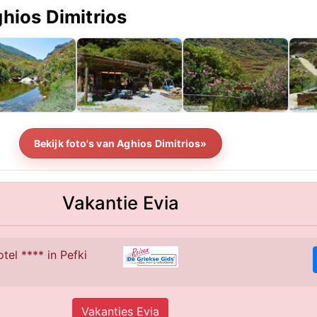
ghios Dimitrios
Bekijk foto's van Aghios Dimitrios»
Vakantie Evia
tel **** in Pefki
Vakanties Evia