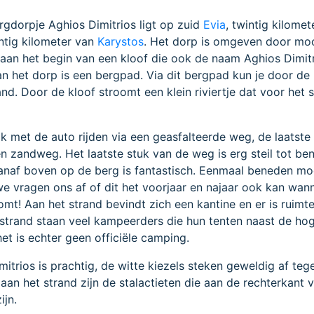
gdorpje Aghios Dimitrios ligt op zuid
Evia
, twintig kilomet
ntig kilometer van
Karystos
. Het dorp is omgeven door moo
 aan het begin van een kloof die ook de naam Aghios Dimitr
n het dorp is een bergpad. Via dit bergpad kun je door de
nd. Door de kloof stroomt een klein riviertje dat voor het 
ok met de auto rijden via een geasfalteerde weg, de laatste
en zandweg. Het laatste stuk van de weg is erg steil tot b
 vanaf boven op de berg is fantastisch. Eenmaal beneden moe
, we vragen ons af of dit het voorjaar en najaar ook kan wan
roomt! Aan het strand bevindt zich een kantine en er is ruimt
 strand staan veel kampeerders die hun tenten naast de hog
et is echter geen officiële camping.
itrios is prachtig, de witte kiezels steken geweldig af teg
aan het strand zijn de stalactieten die aan de rechterkant 
ijn.