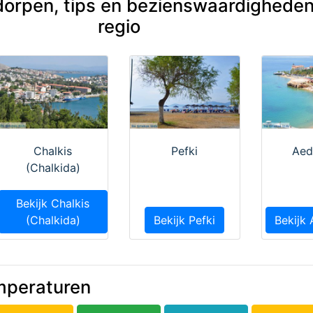
dorpen, tips en bezienswaardigheden
regio
Chalkis
Pefki
Aed
(Chalkida)
Bekijk Chalkis
(Chalkida)
Bekijk Pefki
Bekijk
mperaturen