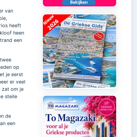
er van
ie,
ios heeft
 kloof heen
strand een
 twee
eneden op
t je eerst
neer er veel
e zat om je
e steile
en de
van een