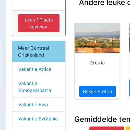
Andere leuke 
Lees / Plaats
review»
Meer Centraal
Griekenland
Eretria
Vakantie Attica
Vakantie
Etoloakarnania
Bekijk Eretria
Vakantie Evia
Gemiddelde te
Vakantie Evritania