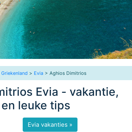
 Griekenland
>
Evia
> Aghios Dimitrios
itrios Evia - vakantie,
 en leuke tips
Evia vakanties »