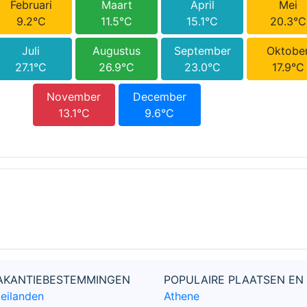
Februari
Maart
April
Mei
9.2°C
11.5°C
15.1°C
20.3°C
Juli
Augustus
September
Oktobe
27.1°C
26.9°C
23.0°C
17.9°C
November
December
13.1°C
9.6°C
VAKANTIEBESTEMMINGEN
POPULAIRE PLAATSEN EN
 eilanden
Athene