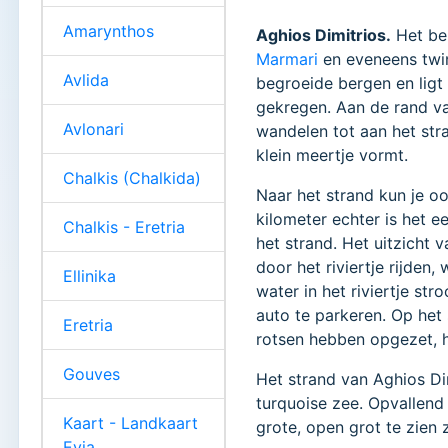
Amarynthos
Aghios Dimitrios.
Het ber
Marmari
en eveneens twi
Avlida
begroeide bergen en ligt
gekregen. Aan de rand va
Avlonari
wandelen tot aan het stra
klein meertje vormt.
Chalkis (Chalkida)
Naar het strand kun je o
kilometer echter is het e
Chalkis - Eretria
het strand. Het uitzicht
door het riviertje rijden
Ellinika
water in het riviertje st
auto te parkeren. Op het
Eretria
rotsen hebben opgezet, h
Gouves
Het strand van Aghios Dim
turquoise zee. Opvallend 
Kaart - Landkaart
grote, open grot te zien z
Evia