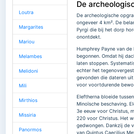
De archeologis
Loutra
De archeologische opgrav
ongeveer 4 km². De belan
Margarites
Pyrgi die bij het dorp ho
onontdekt.
Mariou
Humphrey Payne van de Br
begonnen. Omdat hij dach
Melambes
laten stoppen. Systemati
echter het tegenovergeste
Melidoni
gevonden die dateren uit
voor voortdurende bewon
Mili
Eleftherna bloeide tussen
Mirthios
Minoïsche beschaving. E
3e eeuw voor Christus, 
Missiria
220 voor Christus. Het w
gedwongen. Dankzij de va
Panormos
van Quintus Caecilius Met