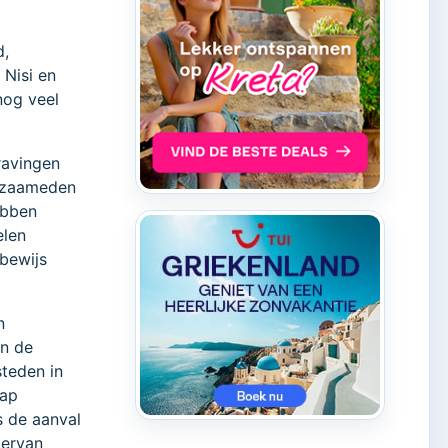
d,
 Nisi en
nog veel
ravingen
rkzaameden
ebben
elen
 bewijs
n
in de
teden in
hap
s de aanval
 ervan