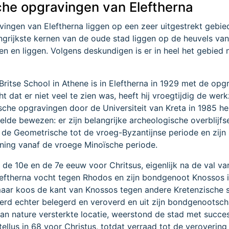
che opgravingen van Eleftherna
ingen van Eleftherna liggen op een zeer uitgestrekt gebie
grijkste kernen van de oude stad liggen op de heuvels van
ren en liggen. Volgens deskundigen is er in heel het gebied 
itse School in Athene is in Eleftherna in 1929 met de opg
t dat er niet veel te zien was, heeft hij vroegtijdig de we
sche opgravingen door de Universiteit van Kreta in 1985 h
lde bewezen: er zijn belangrijke archeologische overblijfs
 de Geometrische tot de vroeg-Byzantijnse periode en zijn
ing vanaf de vroege Minoïsche periode.
 de 10e en de 7e eeuw voor Chritsus, eigenlijk na de val va
leftherna vocht tegen Rhodos en zijn bondgenoot Knossos 
maar koos de kant van Knossos tegen andere Kretenzische s
erd echter belegerd en veroverd en uit zijn bondgenootsc
n nature versterkte locatie, weerstond de stad met succe
ellus in 68 voor Christus, totdat verraad tot de verovering