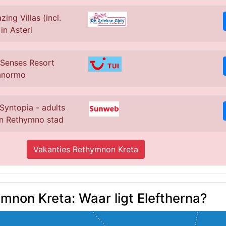
ing Villas (incl.
in Asteri
 Senses Resort
Panormo
Syntopia - adults
in Rethymno stad
Vakanties Rethymnon Kreta
mnon Kreta: Waar ligt Eleftherna?