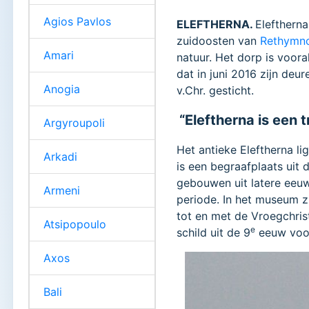
Agios Pavlos
ELEFTHERNA.
Eleftherna
zuidoosten van
Rethymno
Amari
natuur. Het dorp is voo
dat in juni 2016 zijn deur
Anogia
v.Chr. gesticht.
“Eleftherna is een 
Argyroupoli
Het antieke Eleftherna li
Arkadi
is een begraafplaats uit
gebouwen uit latere eeuw
Armeni
periode. In het museum z
tot en met de Vroegchris
Atsipopoulo
e
schild uit de 9
eeuw voor
Axos
Bali