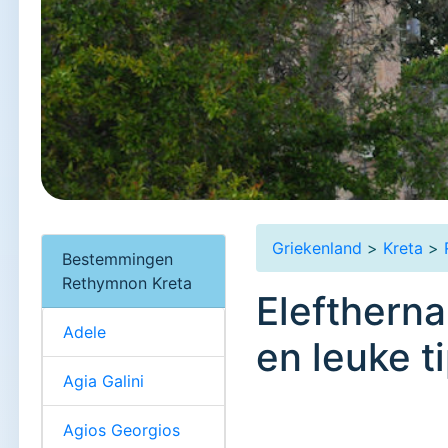
Griekenland
>
Kreta
>
Bestemmingen
Rethymnon Kreta
Eleftherna
Adele
en leuke t
Agia Galini
Agios Georgios