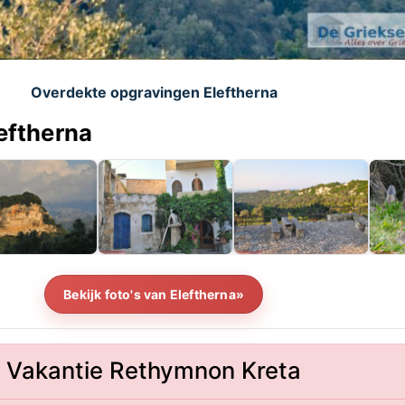
Overdekte opgravingen Eleftherna
leftherna
Bekijk foto's van Eleftherna»
Vakantie Rethymnon Kreta