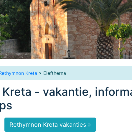
Rethymnon Kreta
> Eleftherna
 Kreta - vakantie, inform
ips
Rethymnon Kreta vakanties »