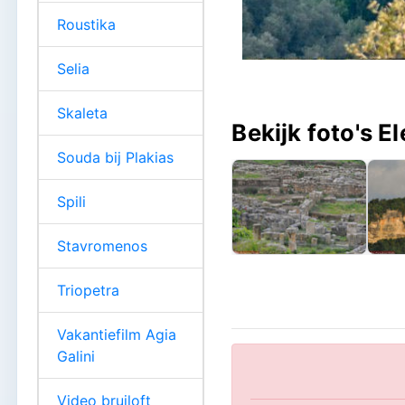
Roustika
Selia
Skaleta
Bekijk foto's E
Souda bij Plakias
Spili
Stavromenos
Triopetra
Vakantiefilm Agia
Galini
Video bruiloft