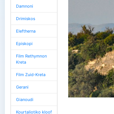
Damnoni
Drimiskos
Eleftherna
Episkopi
Film Rethymnon
Kreta
Film Zuid-Kreta
Gerani
Gianoudi
Kourtaliotiko kloof