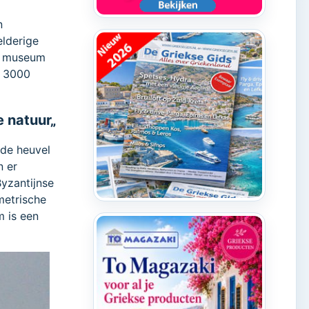
n
elderige
we museum
ar 3000
e natuur„
 de heuvel
n er
Byzantijnse
metrische
m is een