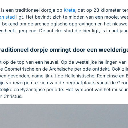
 is een traditioneel dorpje op
Kreta
, dat op 23 kilometer te
n stad
ligt. Het bevindt zich te midden van een mooie, we
ral bekend om de archeologische opgravingen en het nieu
en heeft geopend. De antieke stad die hier ligt, is in het ja
traditioneel dorpje omringt door een weelderig
gt op de top van een heuvel. Op de westelijke hellingen van
 de Geometrische en de Archaïsche periode ontdekt. Ook zij
en gevonden, namelijk uit de Hellenistische, Romeinse en 
ijn voorwerpen te zien van de begraafplaats vanaf de Geo
telijke en Byzantijnse periode. Het symbool van het museu
 Christus.