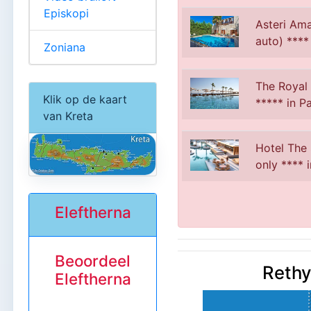
Episkopi
Asteri Amaz
auto) **** 
Zoniana
The Royal
Klik op de kaart
***** in 
van Kreta
Hotel The 
only **** 
Eleftherna
Beoordeel
Rethy
Eleftherna