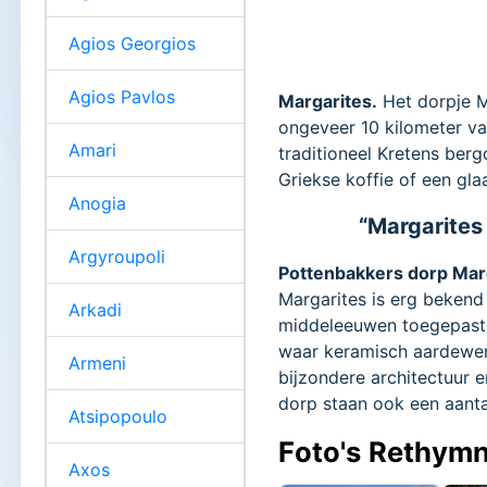
Agios Georgios
Agios Pavlos
Margarites.
Het dorpje M
ongeveer 10 kilometer v
Amari
traditioneel Kretens ber
Griekse koffie of een gla
Anogia
“Margarites 
Argyroupoli
Pottenbakkers dorp Mar
Margarites is erg bekend
Arkadi
middeleeuwen toegepast w
waar keramisch aardewerk
Armeni
bijzondere architectuur e
dorp staan ook een aanta
Atsipopoulo
Foto's Rethymn
Axos