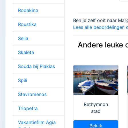
Rodakino
Ben je zelf ooit naar Mar
Roustika
Lees alle beoordelingen o
Selia
Andere leuke 
Skaleta
Souda bij Plakias
Spili
Stavromenos
Rethymnon
Triopetra
stad
Vakantiefilm Agia
Bekijk