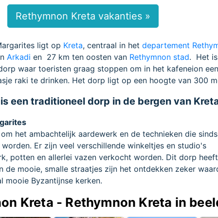
Rethymnon Kreta vakanties »
argarites ligt op
Kreta
, centraal in het
departement Rethy
an
Arkadi
en 27 km ten oosten van
Rethymnon stad
. Het i
gdorp waar toeristen graag stoppen om in het kafeneion ee
asje raki te drinken. Het dorp ligt op een hoogte van 300 m
is een traditioneel dorp in de bergen van Kret
garites
 om het ambachtelijk aardewerk en de technieken die sinds
orden. Er zijn veel verschillende winkeltjes en studio's
, potten en allerlei vazen verkocht worden. Dit dorp heef
n de mooie, smalle straatjes zijn het ontdekken zeker waard
l mooie Byzantijnse kerken.
on Kreta - Rethymnon Kreta in beel