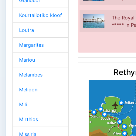
Gianoudi
Kourtaliotiko kloof
The Royal
***** in 
Loutra
Margarites
Mariou
Rethy
Melambes
Melidoni
Mili
Mirthios
Missiria