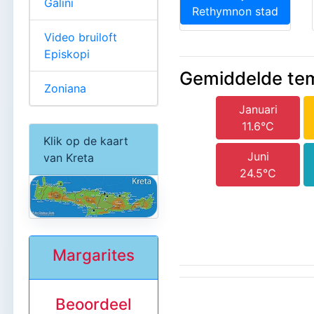
Galini
Rethymnon stad
Video bruiloft
Episkopi
Gemiddelde te
Zoniana
Januari
11.6°C
Klik op de kaart
Juni
van Kreta
24.5°C
Margarites
Beoordeel