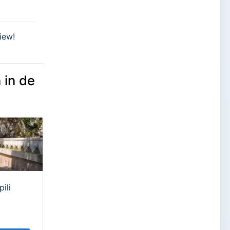
iew!
 in de
pili