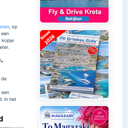
mnon
, op
s een
n kopje
eter.
a„
 de
t een
. In het
d