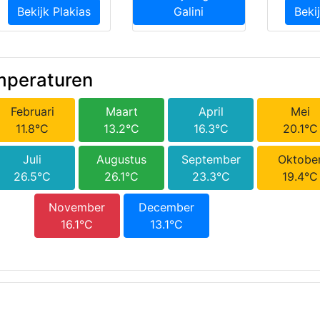
Bekijk Plakias
Galini
Bekij
mperaturen
Februari
Maart
April
Mei
11.8°C
13.2°C
16.3°C
20.1°C
Juli
Augustus
September
Oktobe
26.5°C
26.1°C
23.3°C
19.4°C
November
December
16.1°C
13.1°C