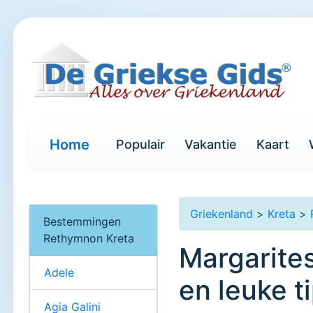
Home
Populair
Vakantie
Kaart
Griekenland
>
Kreta
>
Bestemmingen
Rethymnon Kreta
Margarites
Adele
en leuke t
Agia Galini