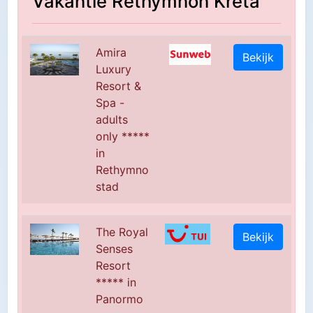
Vakantie Rethymnon Kreta
Amira
Bekijk
Luxury
Resort &
Spa -
adults
only *****
in
Rethymno
stad
The Royal
Bekijk
Senses
Resort
***** in
Panormo