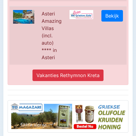
Asteri
Bekijk
Amazing
Villas
(incl.
auto)
**** in
Asteri
Vakanties Rethymnon Kreta