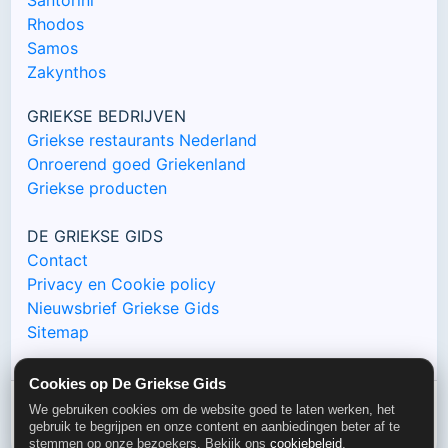
Rhodos
Samos
Zakynthos
GRIEKSE BEDRIJVEN
Griekse restaurants Nederland
Onroerend goed Griekenland
Griekse producten
DE GRIEKSE GIDS
Contact
Privacy en Cookie policy
Nieuwsbrief Griekse Gids
Sitemap
Cookies op De Griekse Gids
We gebruiken cookies om de website goed te laten werken, het
© De Griekse Gids 2000-2026
gebruik te begrijpen en onze content en aanbiedingen beter af te
stemmen op onze bezoekers. Bekijk ons
cookiebeleid
.