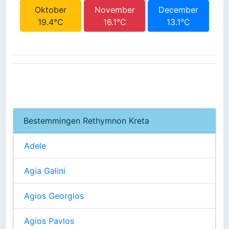
Oktober
November
December
19.4°C
16.1°C
13.1°C
Bestemmingen Rethymnon Kreta
Adele
Agia Galini
Agios Georgios
Agios Pavlos