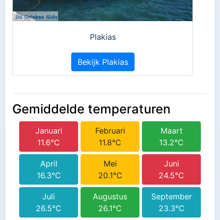
Plakias
Bekijk Plakias
Gemiddelde temperaturen
Januari
Februari
Maart
11.6°C
11.8°C
13.2°C
April
Mei
Juni
16.3°C
20.1°C
24.5°C
Juli
Augustus
September
26.5°C
26.1°C
23.3°C