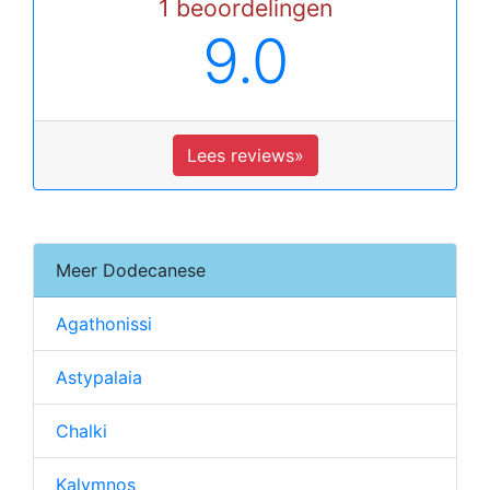
1 beoordelingen
9.0
Lees reviews»
Meer Dodecanese
Agathonissi
Astypalaia
Chalki
Kalymnos