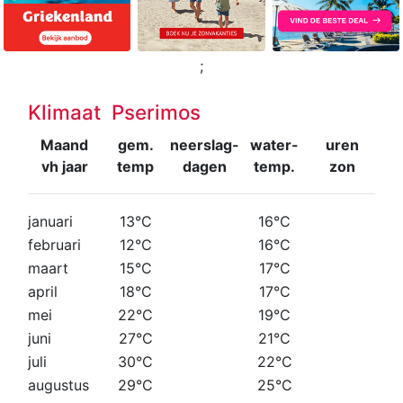
;
Klimaat Pserimos
Maand
gem.
neerslag-
water-
uren
vh jaar
temp
dagen
temp.
zon
januari
13°C
16°C
februari
12°C
16°C
maart
15°C
17°C
april
18°C
17°C
mei
22°C
19°C
juni
27°C
21°C
juli
30°C
22°C
augustus
29°C
25°C