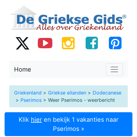
Home
Griekenland
>
Griekse eilanden
>
Dodecanese
>
Pserimos
> Weer Pserimos - weerbericht
Klik
hier
en bekijk 1 vakanties naar
Pserimos »