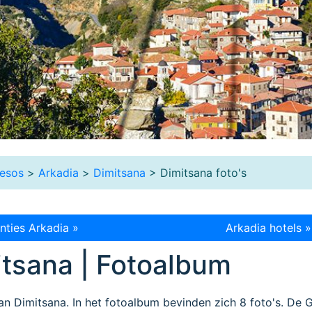
esos
>
Arkadia
>
Dimitsana
> Dimitsana foto's
nties Arkadia »
Arkadia hotels »
itsana | Fotoalbum
an Dimitsana. In het fotoalbum bevinden zich 8 foto's. De 