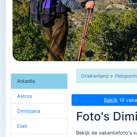
Griekenland
>
Peloponn
Arkadia
Astros
Bekijk
14 vaka
Dimitsana
Foto's Dim
Elati
Bekijk de vakantiefoto's v