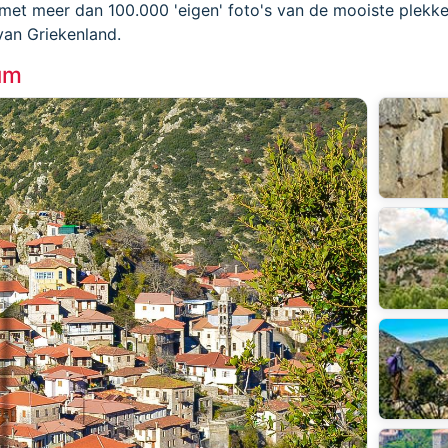
met meer dan 100.000 'eigen' foto's van de mooiste plekke
van Griekenland.
um