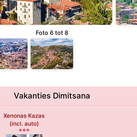
Foto 6 tot 8
Vakanties Dimitsana
Xenonas Kazas
(incl. auto)
***