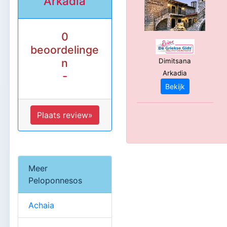
Arkadia
0
beoordelinge
n
Dimitsana
Arkadia
-
Bekijk
Plaats review»
Meer
Peloponnesos
Achaia