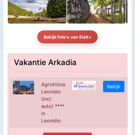
Bekijk foto's van Elati»
Vakantie Arkadia
Agroktima
Bekijk
Leonidio
(incl.
auto) ****
in
Leonidio