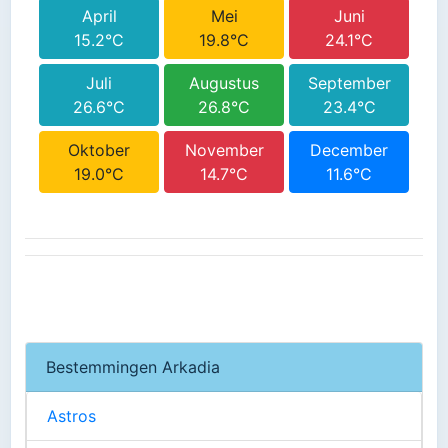
April
Mei
Juni
15.2°C
19.8°C
24.1°C
Juli
Augustus
September
26.6°C
26.8°C
23.4°C
Oktober
November
December
19.0°C
14.7°C
11.6°C
Bestemmingen Arkadia
Astros