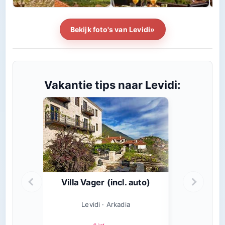
Bekijk foto's van Levidi»
Vakantie tips naar Levidi:
Villa Vager (incl. auto)
Levidi · Arkadia