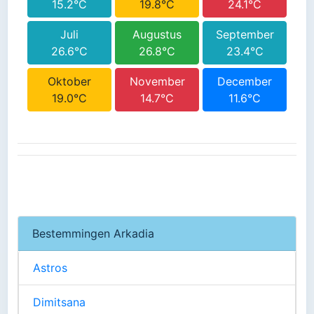
15.2°C
19.8°C
24.1°C
Juli
Augustus
September
26.6°C
26.8°C
23.4°C
Oktober
November
December
19.0°C
14.7°C
11.6°C
Bestemmingen Arkadia
Astros
Dimitsana