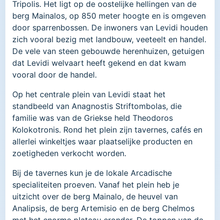
Tripolis. Het ligt op de oostelijke hellingen van de
berg Mainalos, op 850 meter hoogte en is omgeven
door sparrenbossen. De inwoners van Levidi houden
zich vooral bezig met landbouw, veeteelt en handel.
De vele van steen gebouwde herenhuizen, getuigen
dat Levidi welvaart heeft gekend en dat kwam
vooral door de handel.
Op het centrale plein van Levidi staat het
standbeeld van Anagnostis Striftombolas, die
familie was van de Griekse held Theodoros
Kolokotronis. Rond het plein zijn tavernes, cafés en
allerlei winkeltjes waar plaatselijke producten en
zoetigheden verkocht worden.
Bij de tavernes kun je de lokale Arcadische
specialiteiten proeven. Vanaf het plein heb je
uitzicht over de berg Mainalo, de heuvel van
Analipsis, de berg Artemisio en de berg Chelmos
met het enorme plateau eronder. De toppen van de