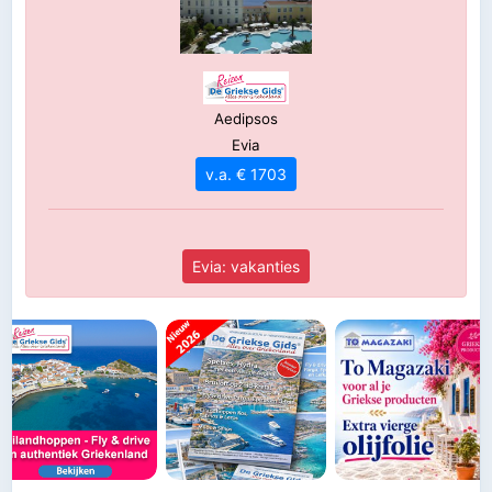
Aedipsos
Evia
v.a. € 1703
Evia: vakanties