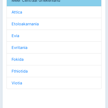
Meer Centraal Griekenland
Attica
Etoloakarnania
Evia
Evritania
Fokida
Fthiotida
Viotia