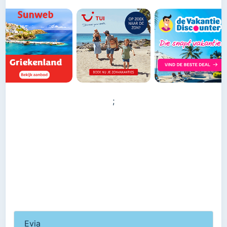
;
Evia