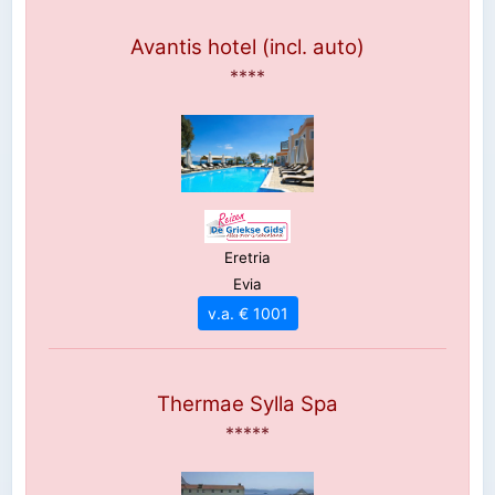
Avantis hotel (incl. auto)
****
Eretria
Evia
v.a. € 1001
Thermae Sylla Spa
*****