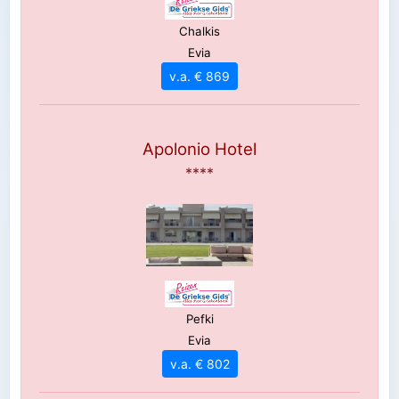
Chalkis
Evia
v.a. € 869
Apolonio Hotel
****
Pefki
Evia
v.a. € 802