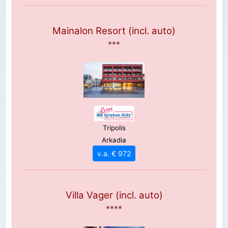
Mainalon Resort (incl. auto)
***
Tripolis
Arkadia
v.a. € 972
Villa Vager (incl. auto)
****