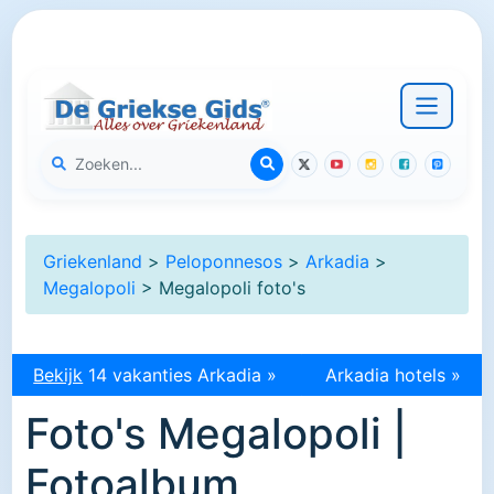
Griekenland
>
Peloponnesos
>
Arkadia
>
Megalopoli
> Megalopoli foto's
Bekijk
14 vakanties Arkadia »
Arkadia hotels »
Foto's Megalopoli |
Fotoalbum