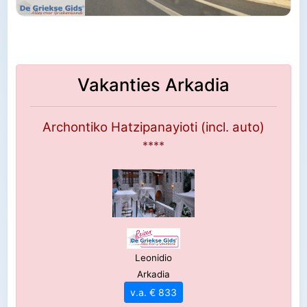
Vakanties Arkadia
Archontiko Hatzipanayioti (incl. auto)
****
Leonidio
Arkadia
v.a. € 833