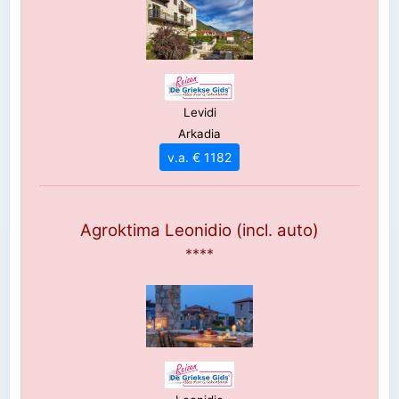
Levidi
Arkadia
v.a. € 1182
Agroktima Leonidio (incl. auto)
****