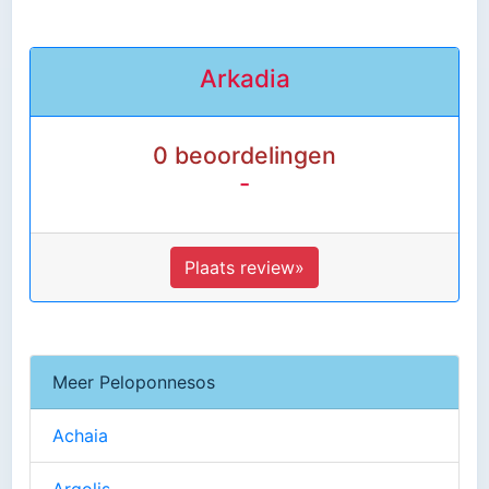
Arkadia
0 beoordelingen
-
Plaats review»
Meer Peloponnesos
Achaia
Argolis