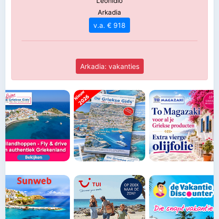
Leonidio
Arkadia
v.a. € 918
Arkadia: vakanties