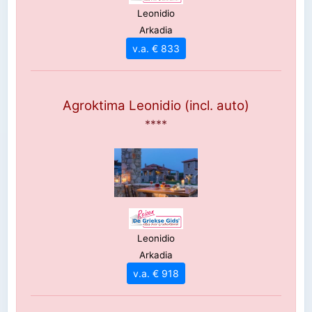
Leonidio
Arkadia
v.a. € 833
Agroktima Leonidio (incl. auto)
****
Leonidio
Arkadia
v.a. € 918