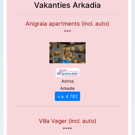
Vakanties Arkadia
Anigraia apartments (incl. auto)
***
Astros
Arkadia
v.a. € 782
Villa Vager (incl. auto)
****