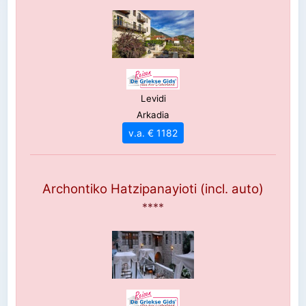
Levidi
Arkadia
v.a. € 1182
Archontiko Hatzipanayioti (incl. auto)
****