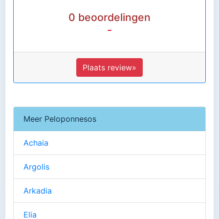
0 beoordelingen
-
Plaats review»
Meer Peloponnesos
Achaia
Argolis
Arkadia
Elia